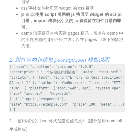
目录
css/字体文件拷贝至 widget 的 css 目录
js 资源:
使用 script 引用的 js 拷贝至 widget 的 script
目录，import 模块化引入的 js 资源留在组件目录内即
可。
demo 演示目录会拷贝到 pages 目录，所以在 demo 中
的组件资源的引用路径层级，以在 pages 目录下的情况
为准。
2. 组件包内包信息 package.json 模板说明
{ "name": "a-button", "version": "1.0.0",
"description": "一个按钮组件的描述", "main": "test.stml",
"scripts": { "test": "echo \"Error: no test specified\"
&& exit 1" }, "author": "YonBuilder", "license": "MIT",
"avm": { "platform": ["app","web","mp"], "systemType":
["ios","android"], "keywords":
["ui","input","component"],
"site":"https://example.com", "price":100, "meta":{...}
} }
2.1. 使用标准的 json 格式创建包信息文件 (建议使用 npm init
生成模板)