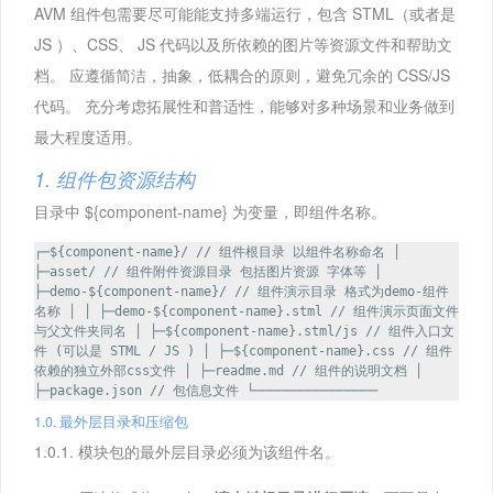
AVM 组件包需要尽可能能支持多端运行，包含 STML（或者是
JS ）、CSS、 JS 代码以及所依赖的图片等资源文件和帮助文
档。 应遵循简洁，抽象，低耦合的原则，避免冗余的 CSS/JS
代码。 充分考虑拓展性和普适性，能够对多种场景和业务做到
最大程度适用。
1. 组件包资源结构
目录中 ${component-name} 为变量，即组件名称。
┌─${component-name}/ // 组件根目录 以组件名称命名 │
├─asset/ // 组件附件资源目录 包括图片资源 字体等 │
├─demo-${component-name}/ // 组件演示目录 格式为demo-组件
名称 │ │ ├─demo-${component-name}.stml // 组件演示页面文件
与父文件夹同名 │ ├─${component-name}.stml/js // 组件入口文
件 (可以是 STML / JS ) │ ├─${component-name}.css // 组件
依赖的独立外部css文件 │ ├─readme.md // 组件的说明文档 │
├─package.json // 包信息文件 └────────────────
1.0. 最外层目录和压缩包
1.0.1. 模块包的最外层目录必须为该组件名。