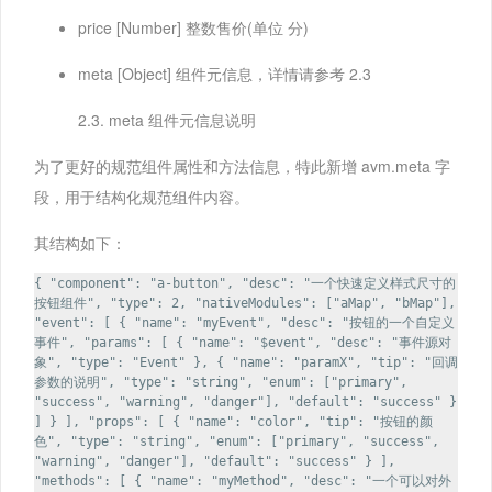
price [Number] 整数售价(单位 分)
meta [Object] 组件元信息，详情请参考 2.3
2.3. meta 组件元信息说明
为了更好的规范组件属性和方法信息，特此新增 avm.meta 字
段，用于结构化规范组件内容。
其结构如下：
{ "component": "a-button", "desc": "一个快速定义样式尺寸的
按钮组件", "type": 2, "nativeModules": ["aMap", "bMap"],
"event": [ { "name": "myEvent", "desc": "按钮的一个自定义
事件", "params": [ { "name": "$event", "desc": "事件源对
象", "type": "Event" }, { "name": "paramX", "tip": "回调
参数的说明", "type": "string", "enum": ["primary",
"success", "warning", "danger"], "default": "success" }
] } ], "props": [ { "name": "color", "tip": "按钮的颜
色", "type": "string", "enum": ["primary", "success",
"warning", "danger"], "default": "success" } ],
"methods": [ { "name": "myMethod", "desc": "一个可以对外