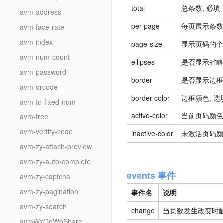
total
总条数, 必填
avm-address
per-page
每页展示条数,
avm-face-rate
avm-index
page-size
显示页码的个
avm-num-count
ellipses
是否显示省略
avm-password
border
是否显示边框,
avm-qrcode
border-color
边框颜色, 选
avm-to-fixed-num
active-color
当前页码颜色,
avm-tree
avm-vertify-code
inactive-color
未激活页码颜
avm-zy-attach-preview
avm-zy-auto-complete
events 事件
avm-zy-captcha
avm-zy-pagination
事件名
说明
avm-zy-search
change
当页数发生改变时
avmWxQqWbShare