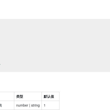


类型
默认值
填
number | string
1