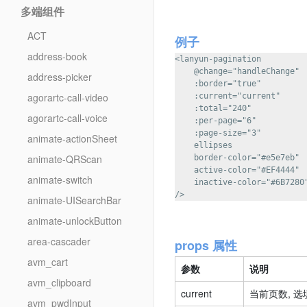
多端组件
ACT
例子
address-book
<lanyun-pagination

    @change="handleChange"

address-picker
    :border="true"

agorartc-call-video
    :current="current"

    :total="240"

agorartc-call-voice
    :per-page="6"

    :page-size="3"

animate-actionSheet
    ellipses

animate-QRScan
    border-color="#e5e7eb"

    active-color="#EF4444"

animate-switch
    inactive-color="#6B7280"
animate-UISearchBar
animate-unlockButton
area-cascader
props 属性
avm_cart
参数
说明
avm_clipboard
current
当前页数, 选
avm_pwdInput