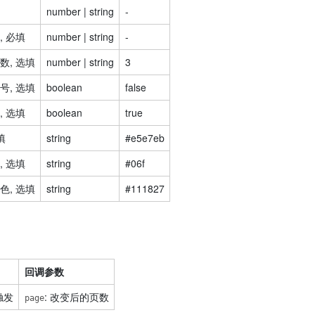
number | string
-
 必填
number | string
-
数, 选填
number | string
3
号, 选填
boolean
false
 选填
boolean
true
填
string
#e5e7eb
 选填
string
#06f
色, 选填
string
#111827
回调参数
触发
: 改变后的页数
page