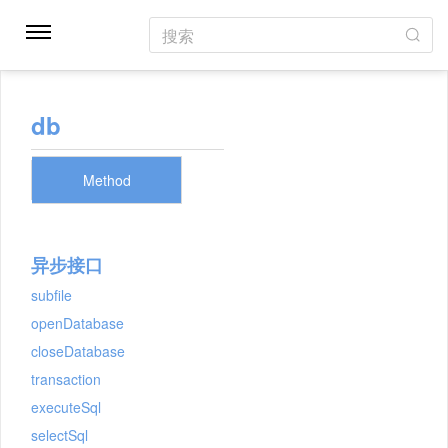
搜索
db
Method
异步接口
subfile
openDatabase
closeDatabase
transaction
executeSql
selectSql