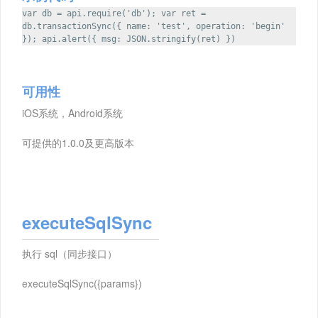
var db = api.require('db'); var ret =
db.transactionSync({ name: 'test', operation: 'begin'
}); api.alert({ msg: JSON.stringify(ret) })
可用性
iOS系统，Android系统
可提供的1.0.0及更高版本
executeSqlSync
执行 sql（同步接口）
executeSqlSync({params})