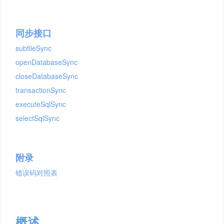
同步接口
subfileSync
openDatabaseSync
closeDatabaseSync
transactionSync
executeSqlSync
selectSqlSync
附录
错误码对照表
概述