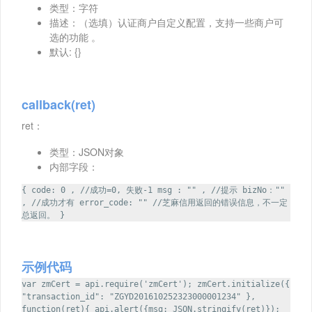
类型：字符
描述：（选填）认证商户自定义配置，支持一些商户可
选的功能 。
默认: {}
callback(ret)
ret：
类型：JSON对象
内部字段：
{ code: 0 , //成功=0, 失败-1 msg : "" , //提示 bizNo：""
, //成功才有 error_code: "" //芝麻信用返回的错误信息，不一定
总返回。 }
示例代码
var zmCert = api.require('zmCert'); zmCert.initialize({
"transaction_id": "ZGYD201610252323000001234" },
function(ret){ api.alert({msg: JSON.stringify(ret)});