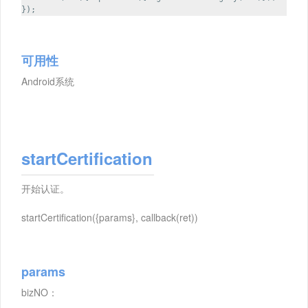
});
可用性
Android系统
startCertification
开始认证。
startCertification({params}, callback(ret))
params
bizNO：