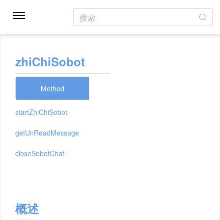
搜索
zhiChiSobot
Method
startZhiChiSobot
getUnReadMessage
closeSobotChat
概述