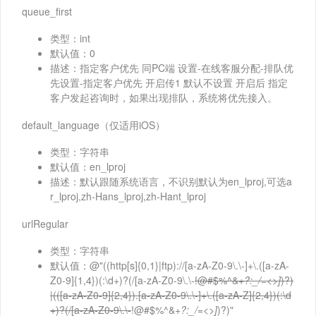
queue_first
类型：int
默认值：0
描述：指定客户优先 同PC端 设置-在线客服分配-排队优
先设置-指定客户优先 开启传1 默认不设置 开启后 指定
客户发起咨询时，如果出现排队，系统将优先接入。
default_language（仅适用iOS）
类型：字符串
默认值：en_lproj
描述：默认跟随系统语言，不识别默认为en_lproj,可选a
r_lproj,zh-Hans_lproj,zh-Hant_lproj
urlRegular
类型：字符串
默认值：@"((http[s]{0,1}|ftp)://[a-zA-Z0-9\.\-]+\.([a-zA-
Z0-9]{1,4})(:\d+)?(/[a-zA-Z0-9\.\-
!@#$%^&
+?:_/=<>]
)?)
|(([a-zA-Z0-9]{2,4}).[a-zA-Z0-9\.\-]+\.([a-zA-Z]{2,4})(:\d
+)?(/[a-zA-Z0-9\.\-
!@#$%^&
+?:_/=<>]
)?)"