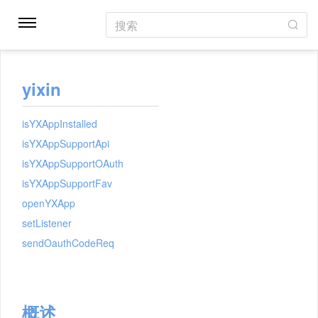
搜索
yixin
isYXAppInstalled
isYXAppSupportApi
isYXAppSupportOAuth
isYXAppSupportFav
openYXApp
setListener
sendOauthCodeReq
概述