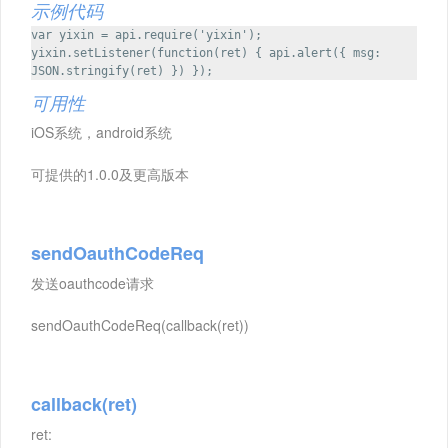
示例代码
var yixin = api.require('yixin');
yixin.setListener(function(ret) { api.alert({ msg:
JSON.stringify(ret) }) });
可用性
iOS系统，android系统
可提供的1.0.0及更高版本
sendOauthCodeReq
发送oauthcode请求
sendOauthCodeReq(callback(ret))
callback(ret)
ret: