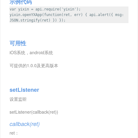
示例代码
var yixin = api.require('yixin');
yixin.openYXApp(function(ret, err) { api.alert({ msg:
JSON.stringify(ret) }) });
可用性
iOS系统，android系统
可提供的1.0.0及更高版本
setListener
设置监听
setListener(callback(ret))
callback(ret)
ret：