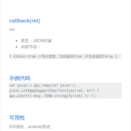
callback(ret)
ret:
类型：JSON对象
内部字段：
{ status:true //布尔类型；支持返回true，不支持返回false }
示例代码
var yixin = api.require('yixin');
yixin.isYXAppSupportFav(function(ret, err) {
api.alert({ msg: JSON.stringify(ret) }) });
可用性
iOS系统，android系统