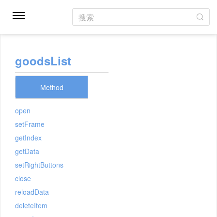
搜索
goodsList
Method
open
setFrame
getIndex
getData
setRightButtons
close
reloadData
deleteItem