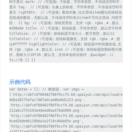
时不显示 mark: //（可选项）子标题，字符串类型，不传或传空时不
显示 tag： //（可选项）头像上的标签，字符串类型，不传或传空时不
显示 rightBtn： //（可选项）数组对象,往左滑动item露出的按钮信
息组成的数组，无默认值，不传或传空时表示item不可向左滑动 内部字
段： [{ bg: //（可选项）按钮背景色，支持 rgb，rgba，#，默认
#388e8e title: //（可选项）按钮标题，字符串类型，默认空字符串
titleSize: //（可选项）按钮标题字体大小，数字类型，默认12
titleColor: //（可选项）按钮标题颜色，支持 rgb，rgba，#，默
认#ffffff highlightColor: //（可选项）按钮选中时的颜色值,支
持 rgb，rgba，#，默认无 icon //（可选项）按钮标题前图标图片路
径，图标大小20*20，默认无，支持本地协议路径，如widget：//、
fs://等 }] }]
示例代码
var datas = []; // 数据源. var imgs =
['http://abfc6f80482f86f9ccf4.b0.upaiyun.com/apicloud/e
4dba38175efac7d07adcae8be8d1223.png',
'http://abfc6f80482f86f9ccf4.b0.upaiyun.com/apicloud/9c
212a6c2753103e4deed8aa47bda909.png',
'http://abfc6f80482f86f9ccf4.b0.upaiyun.com/apicloud/be
9ced29de96129b6a1e2f19c40de85e.png',
'http://abfc6f80482f86f9ccf4.b0.upaiyun.com/apicloud/94
a135721ae675fbccd2484f616a98e1.png',