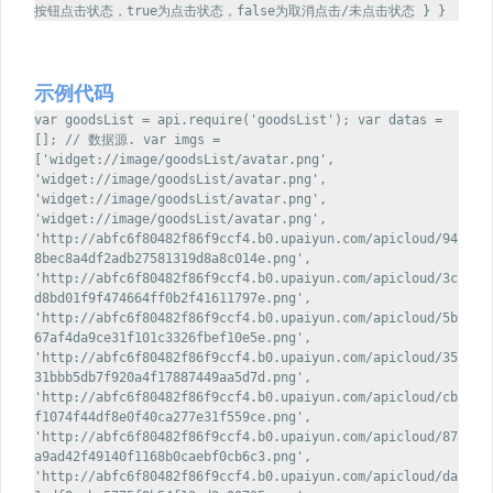
按钮点击状态，true为点击状态，false为取消点击/未点击状态 } }
示例代码
var goodsList = api.require('goodsList'); var datas =
[]; // 数据源. var imgs =
['widget://image/goodsList/avatar.png',
'widget://image/goodsList/avatar.png',
'widget://image/goodsList/avatar.png',
'widget://image/goodsList/avatar.png',
'http://abfc6f80482f86f9ccf4.b0.upaiyun.com/apicloud/94
8bec8a4df2adb27581319d8a8c014e.png',
'http://abfc6f80482f86f9ccf4.b0.upaiyun.com/apicloud/3c
d8bd01f9f474664ff0b2f41611797e.png',
'http://abfc6f80482f86f9ccf4.b0.upaiyun.com/apicloud/5b
67af4da9ce31f101c3326fbef10e5e.png',
'http://abfc6f80482f86f9ccf4.b0.upaiyun.com/apicloud/35
31bbb5db7f920a4f17887449aa5d7d.png',
'http://abfc6f80482f86f9ccf4.b0.upaiyun.com/apicloud/cb
f1074f44df8e0f40ca277e31f559ce.png',
'http://abfc6f80482f86f9ccf4.b0.upaiyun.com/apicloud/87
a9ad42f49140f1168b0caebf0cb6c3.png',
'http://abfc6f80482f86f9ccf4.b0.upaiyun.com/apicloud/da