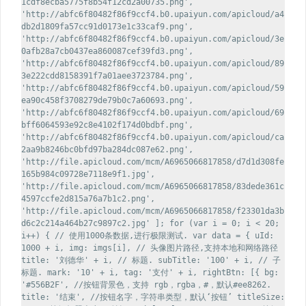
1cdf8ecba5775f8b54f12cd2a00735.png',
'http://abfc6f80482f86f9ccf4.b0.upaiyun.com/apicloud/a4
db2d1809fa57cc91d0173e1c33caf9.png',
'http://abfc6f80482f86f9ccf4.b0.upaiyun.com/apicloud/3e
0afb28a7cb0437ea860087cef39fd3.png',
'http://abfc6f80482f86f9ccf4.b0.upaiyun.com/apicloud/89
3e222cdd8158391f7a01aee3723784.png',
'http://abfc6f80482f86f9ccf4.b0.upaiyun.com/apicloud/59
ea90c458f3708279de79b0c7a60693.png',
'http://abfc6f80482f86f9ccf4.b0.upaiyun.com/apicloud/69
bff6064593e92c8e4102f174d0bdbf.png',
'http://abfc6f80482f86f9ccf4.b0.upaiyun.com/apicloud/ca
2aa9b8246bc0bfd97ba284dc087e62.png',
'http://file.apicloud.com/mcm/A6965066817858/d7d1d308fe
165b984c09728e7118e9f1.jpg',
'http://file.apicloud.com/mcm/A6965066817858/83dede361c
4597ccfe2d815a76a7b1c2.png',
'http://file.apicloud.com/mcm/A6965066817858/f23301da3b
d6c2c214a464b27c9897c2.jpg' ]; for (var i = 0; i < 20;
i++) { // 使用1000条数据,进行极限测试. var data = { uId:
1000 + i, img: imgs[i], // 头像图片路径,支持本地和网络路径
title: '刘德华' + i, // 标题. subTitle: '100' + i, // 子
标题. mark: '10' + i, tag: '支付' + i, rightBtn: [{ bg:
'#556B2F', //按钮背景色，支持 rgb，rgba，#，默认#ee8262.
title: '结束', //按钮名字，字符串类型，默认‘按钮’ titleSize: