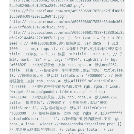
'http://abfc6f80482f86f9ccf4.b0.upaiyun.com/apicloud/ca
2aa9b8246bc0bfd97ba284dc087e62.png',
'http://file.apicloud.com/mcm/A6965066817858/d7d1d308fe
165b984c09728e7118e9f1.jpg',
'http://file.apicloud.com/mcm/A6965066817858/83dede361c
4597ccfe2d815a76a7b1c2.png',
'http://file.apicloud.com/mcm/A6965066817858/f23301da3b
d6c2c214a464b27c9897c2.jpg' ]; for (var i = 0; i < 20;
i++) { // 使用1000条数据,进行极限测试. var data = { uId:
1000 + i, img: imgs[i], // 头像图片路径,支持本地和网络路径
title: '张学友' + i, // 标题. subTitle: '200' + i, // 子
标题. mark: '20' + i, tag: '已支付', rightBtn: [{ bg:
'#556B2F', //按钮背景色，支持 rgb，rgba，#，默认#ee8262.
title: '结束', //按钮名字，字符串类型，默认‘按钮’ titleSize:
13, //按钮标题大小，默认12 titleColor: '#000000', // 按钮
标题颜色，支持 rgb，rgba，#，默认#ffffff selectedColor:
'#FFFFFF', //按钮选中时候的颜色值,支持 rgb，rgba，# icon:
'widget://image/goodsList/delete.png' }, { bg:
'#4EEE94', //按钮背景色，支持 rgb，rgba，#，默认#ee8262.
title: '取消置顶', //按钮名字，字符串类型，默认‘按钮’
titleSize: 13, //按钮标题大小，默认12 titleColor:
'#000000', // 按钮标题颜色，支持 rgb，rgba，#，默认#ffffff
selectedColor: 'ffffff', //按钮选中时候的颜色值,支持 rgb，
rgba，# icon: 'widget://image/goodsList/delete.png' }]
// 左滑单元格露出的按钮组. }; datas.push(data); } var