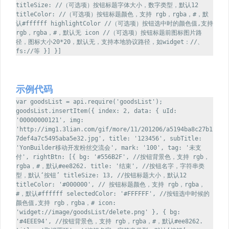
titleSize: //（可选项）按钮标题字体大小，数字类型，默认12
titleColor: //（可选项）按钮标题颜色，支持 rgb，rgba，#，默
认#ffffff highlightColor //（可选项）按钮选中时的颜色值,支持
rgb，rgba，#，默认无 icon //（可选项）按钮标题前图标图片路
径，图标大小20*20，默认无，支持本地协议路径，如widget：//、
fs://等 }] }]
示例代码
var goodsList = api.require('goodsList');
goodsList.insertItem({ index: 2, data: { uId:
'00000000121', img:
'http://img1.3lian.com/gif/more/11/201206/a5194ba8c27b1
7def4a7c5495aba5e32.jpg', title: '123456', subTitle:
'YonBuilder移动开发粉丝交流会', mark: '100', tag: '未支
付', rightBtn: [{ bg: '#556B2F', //按钮背景色，支持 rgb，
rgba，#，默认#ee8262. title: '结束', //按钮名字，字符串类
型，默认‘按钮’ titleSize: 13, //按钮标题大小，默认12
titleColor: '#000000', // 按钮标题颜色，支持 rgb，rgba，
#，默认#ffffff selectedColor: '#FFFFFF', //按钮选中时候的
颜色值,支持 rgb，rgba，# icon:
'widget://image/goodsList/delete.png' }, { bg:
'#4EEE94', //按钮背景色，支持 rgb，rgba，#，默认#ee8262.