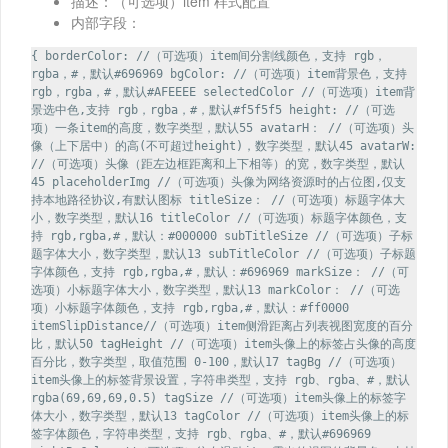
描述：（可选项）item 样式配置
内部字段：
{ borderColor: //（可选项）item间分割线颜色，支持 rgb，
rgba，#，默认#696969 bgColor: //（可选项）item背景色，支持
rgb，rgba，#，默认#AFEEEE selectedColor //（可选项）item背
景选中色,支持 rgb，rgba，#，默认#f5f5f5 height: //（可选
项）一条item的高度，数字类型，默认55 avatarH： //（可选项）头
像（上下居中）的高(不可超过height)，数字类型，默认45 avatarW:
//（可选项）头像（距左边框距离和上下相等）的宽，数字类型，默认
45 placeholderImg //（可选项）头像为网络资源时的占位图,仅支
持本地路径协议,有默认图标 titleSize： //（可选项）标题字体大
小，数字类型，默认16 titleColor //（可选项）标题字体颜色，支
持 rgb,rgba,#，默认：#000000 subTitleSize //（可选项）子标
题字体大小，数字类型，默认13 subTitleColor //（可选项）子标题
字体颜色，支持 rgb,rgba,#，默认：#696969 markSize： //（可
选项）小标题字体大小，数字类型，默认13 markColor： //（可选
项）小标题字体颜色，支持 rgb,rgba,#，默认：#ff0000
itemSlipDistance//（可选项）item侧滑距离占列表视图宽度的百分
比，默认50 tagHeight //（可选项）item头像上的标签占头像的高度
百分比，数字类型，取值范围 0-100，默认17 tagBg //（可选项）
item头像上的标签背景设置，字符串类型，支持 rgb、rgba、#，默认
rgba(69,69,69,0.5) tagSize //（可选项）item头像上的标签字
体大小，数字类型，默认13 tagColor //（可选项）item头像上的标
签字体颜色，字符串类型，支持 rgb、rgba、#，默认#696969