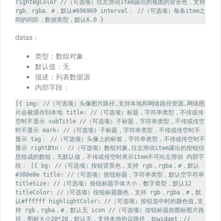
rightBgColor //（可选项）往左滑动item露出的视图的背景色，支持
rgb、rgba、#，默认#696969 interval： //（可选项）每条item之
间的间距，数据类型，默认6.0 }
datas：
类型：数组对象
默认值：无
描述：列表数据源
内部字段：
[{ img: //（可选项）头像图片路径,支持本地和网络路径资源,网络图
片会被缓存到本地 title: //（可选项）标题，字符串类型，不传或传
空时不显示 subTitle //（可选项）子标题，字符串类型，不传或传空
时不显示 mark: //（可选项）子标题，字符串类型，不传或传空时不
显示 tag： //（可选项）头像上的标签，字符串类型，不传或传空时不
显示 rightBtn： //（可选项）数组对象,往左滑动item露出的按钮信
息组成的数组，无默认值，不传或传空时表示item不可向左滑动 内部字
段： [{ bg: //（可选项）按钮背景色，支持 rgb，rgba，#，默认
#388e8e title: //（可选项）按钮标题，字符串类型，默认空字符串
titleSize: //（可选项）按钮标题字体大小，数字类型，默认12
titleColor: //（可选项）按钮标题颜色，支持 rgb，rgba，#，默
认#ffffff highlightColor: //（可选项）按钮选中时的颜色值,支
持 rgb，rgba，#，默认无 icon //（可选项）按钮标题前图标图片路
径，图标大小20*20，默认无，支持本地协议路径，如widget：//、