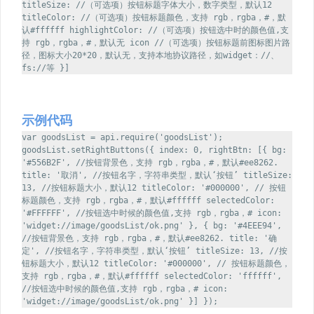
titleSize: //（可选项）按钮标题字体大小，数字类型，默认12
titleColor: //（可选项）按钮标题颜色，支持 rgb，rgba，#，默
认#ffffff highlightColor: //（可选项）按钮选中时的颜色值,支
持 rgb，rgba，#，默认无 icon //（可选项）按钮标题前图标图片路
径，图标大小20*20，默认无，支持本地协议路径，如widget：//、
fs://等 }]
示例代码
var goodsList = api.require('goodsList');
goodsList.setRightButtons({ index: 0, rightBtn: [{ bg:
'#556B2F', //按钮背景色，支持 rgb，rgba，#，默认#ee8262.
title: '取消', //按钮名字，字符串类型，默认‘按钮’ titleSize:
13, //按钮标题大小，默认12 titleColor: '#000000', // 按钮
标题颜色，支持 rgb，rgba，#，默认#ffffff selectedColor:
'#FFFFFF', //按钮选中时候的颜色值,支持 rgb，rgba，# icon:
'widget://image/goodsList/ok.png' }, { bg: '#4EEE94',
//按钮背景色，支持 rgb，rgba，#，默认#ee8262. title: '确
定', //按钮名字，字符串类型，默认‘按钮’ titleSize: 13, //按
钮标题大小，默认12 titleColor: '#000000', // 按钮标题颜色，
支持 rgb，rgba，#，默认#ffffff selectedColor: 'ffffff',
//按钮选中时候的颜色值,支持 rgb，rgba，# icon:
'widget://image/goodsList/ok.png' }] });