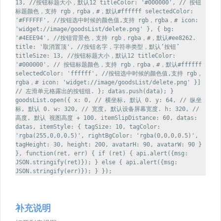
13, //按钮标题大小，默认12 titleColor: '#000000', // 按钮
标题颜色，支持 rgb，rgba，#，默认#ffffff selectedColor:
'#FFFFFF', //按钮选中时候的颜色值,支持 rgb，rgba，# icon:
'widget://image/goodsList/delete.png' }, { bg:
'#4EEE94', //按钮背景色，支持 rgb，rgba，#，默认#ee8262.
title: '取消置顶', //按钮名字，字符串类型，默认‘按钮’
titleSize: 13, //按钮标题大小，默认12 titleColor:
'#000000', // 按钮标题颜色，支持 rgb，rgba，#，默认#ffffff
selectedColor: 'ffffff', //按钮选中时候的颜色值,支持 rgb，
rgba，# icon: 'widget://image/goodsList/delete.png' }]
// 左滑单元格露出的按钮组. }; datas.push(data); }
goodsList.open({ x: 0, // 横坐标, 默认 0. y: 64, // 纵坐
标, 默认 0. w: 320, // 宽度, 默认设备屏幕宽度. h: 320, //
高度, 默认 视图高度 + 100. itemSlipDistance: 60, datas:
datas, itemStyle: { tagSize: 10, tagColor:
'rgba(255,0,0,0.5)', rightBgColor: 'rgba(0,0,0,0.5)',
tagHeight: 30, height: 200, avatarH: 90, avatarW: 90 }
}, function(ret, err) { if (ret) { api.alert({msg:
JSON.stringify(ret)}); } else { api.alert({msg:
JSON.stringify(err)}); } });
补充说明