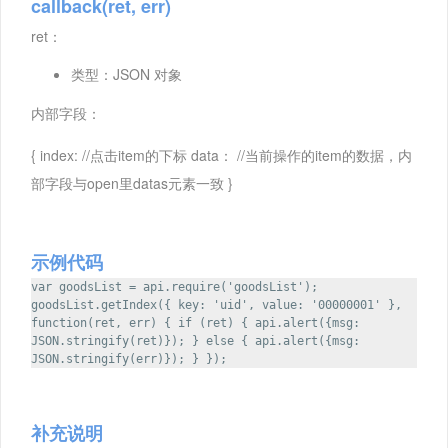
callback(ret, err)
ret：
类型：JSON 对象
内部字段：
{ index: //点击item的下标 data： //当前操作的item的数据，内
部字段与open里datas元素一致 }
示例代码
var goodsList = api.require('goodsList');
goodsList.getIndex({ key: 'uid', value: '00000001' },
function(ret, err) { if (ret) { api.alert({msg:
JSON.stringify(ret)}); } else { api.alert({msg:
JSON.stringify(err)}); } });
补充说明