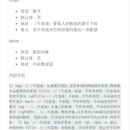
类型：数字
默认值：无
描述：（可选项）要插入的数据的索引下标
备注：若不传或传空则拼接到最后一条数据
datas：
类型：数组对象
默认值：无
描述：列表数据源
内部字段：
[{ img: //（可选项）头像图片路径,支持本地和网络路径资源,网络图
片会被缓存到本地 title: //（可选项）标题，字符串类型，不传或传
空时不显示 subTitle //（可选项）子标题，字符串类型，不传或传空
时不显示 mark: //（可选项）子标题，字符串类型，不传或传空时不
显示 tag： //（可选项）头像上的标签，字符串类型，不传或传空时不
显示 rightBtn： //（可选项）数组对象,往左滑动item露出的按钮信
息组成的数组，无默认值，不传或传空时表示item不可向左滑动 内部字
段： [{ bg: //（可选项）按钮背景色，支持 rgb，rgba，#，默认
#388e8e title: //（可选项）按钮标题，字符串类型，默认空字符串