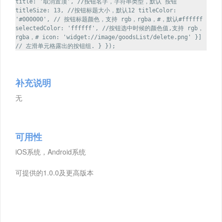
title: '取消置顶', //按钮名字，字符串类型，默认‘按钮’
titleSize: 13, //按钮标题大小，默认12 titleColor:
'#000000', // 按钮标题颜色，支持 rgb，rgba，#，默认#ffffff
selectedColor: 'ffffff', //按钮选中时候的颜色值,支持 rgb，
rgba，# icon: 'widget://image/goodsList/delete.png' }]
// 左滑单元格露出的按钮组. } });
补充说明
无
可用性
iOS系统，Android系统
可提供的1.0.0及更高版本