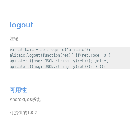
logout
注销
var alibaic = api.require('alibaic');
alibaic.logout(function(ret){ if(ret.code==0){
api.alert({msg: JSON.stringify(ret)}); }else{
api.alert({msg: JSON.stringify(ret)}); } });
可用性
Android,ios系统
可提供的1.0.7