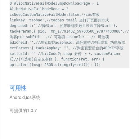
0 AlibcNativeFailModeJumpDownloadPage = 1
AlibcNativeFailModeNone = 2
isNeedCustomNativeFailMode:false,//ios有效
linkKey:'taobao',//taobao tmail 当打开页面的方式
degradeUrl:''//降级url，如果唤端失败且设置了降级url },
taokeParam:{ pid: 'mm_17791462_59700500_97877400088',//
淘客pid subPid:'',// 可选项 unionId:'',// 可选项
adzoneId:'',//淘宝联盟adzoneId。高佣转链/跨店结算 功能所需
extParams:{ taokeAppkey: "", //淘宝联盟后台的APPKEY字段
sellerId: "" //bizCode为 shop 必传 } }, customParam:
{}//(可选项)自定义参数 }, function(ret, err) {
api.alert({msg: JSON.stringify(ret)}); });
可用性
Android,ios系统
可提供的1.0.7