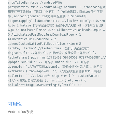
showTitleBar:true,//android有效
proxyWebview:true,//android有效 backUrl:'',//android有效
用于打开手淘时的 “返回（小把手）” 的点击返回，目前ios传空字符
串，android传config.xml文件中配置的urlScheme(即
tbopen+appkey) isNeedPush:true,//ios有效 openType:0,//0
Auto 1 Native 打开页面的方式:拉起手淘/天猫 和 h5打开页面,默
认值:h5 nativeFailMode:0,// AlibcNativeFailModeJumpH5 =
0 AlibcNativeFailModeJumpDownloadPage = 1
AlibcNativeFailModeNone = 2
isNeedCustomNativeFailMode:false,//ios有效
linkKey:'taobao',//taobao tmail 当打开页面的方式
degradeUrl:''//降级url，如果唤端失败且设置了降级url },
taokeParam:{ pid: 'mm_17791462_59700500_97877400088',//
淘客pid subPid:'',// 可选项 unionId:'',// 可选项
adzoneId:'',//淘宝联盟adzoneId。高佣转链/跨店结算 功能所需
extParams:{ taokeAppkey: "", //淘宝联盟后台的APPKEY字段
sellerId: "" //bizCode为 shop 必传 } }, customParam:
{}//(可选项)自定义参数 }, function(ret, err) {
api.alert({msg: JSON.stringify(ret)}); });
可用性
Android,ios系统