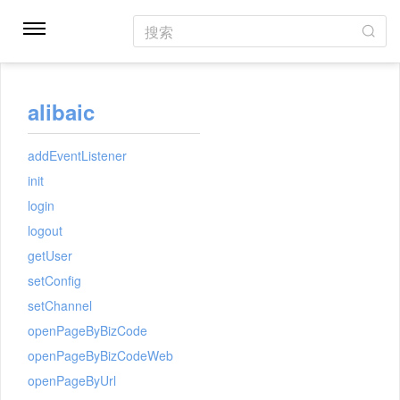
搜索
alibaic
addEventListener
init
login
logout
getUser
setConfig
setChannel
openPageByBizCode
openPageByBizCodeWeb
openPageByUrl