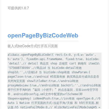
可提供的1.0.7
openPageByBizCodeWeb
嵌入式bizCode方式打开百川页面
alibaic.openPageByBizCode({ rect:{x:0, y:0,w:'auto',
h:'auto'}, fixedOn:api.frameName, fixed:true, bizCode:
'detail',// detail 商品页 shop 店铺页 cart 购物车 itemId:
'575688730394',//商品id 当 bizCode:detail有效
shopId:'',//店铺id 当 bizCode:shop有效 showParam:{
pageClose:true,//android H5页面有效 购买商品支付成功后是否
关闭淘宝页面 showTitleBar:true,//android有效
proxyWebview:true,//android有效 backUrl:'',//android有效
用于打开手淘时的 “返回（小把手）” 的点击返回，目前ios传空字符
串，android传config.xml文件中配置的urlScheme(即
tbopen+appkey) isNeedPush:true,//ios有效 openType:0,//0
Auto 1 Native 打开页面的方式:拉起手淘/天猫 和 h5打开页面,默
认值:h5 nativeFailMode:0,// AlibcNativeFailModeJumpH5 =