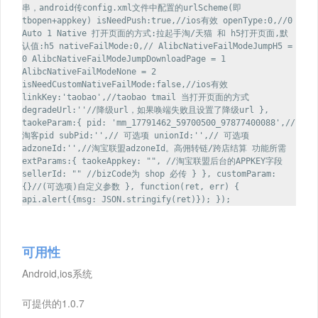
串，android传config.xml文件中配置的urlScheme(即
tbopen+appkey) isNeedPush:true,//ios有效 openType:0,//0
Auto 1 Native 打开页面的方式:拉起手淘/天猫 和 h5打开页面,默
认值:h5 nativeFailMode:0,// AlibcNativeFailModeJumpH5 =
0 AlibcNativeFailModeJumpDownloadPage = 1
AlibcNativeFailModeNone = 2
isNeedCustomNativeFailMode:false,//ios有效
linkKey:'taobao',//taobao tmail 当打开页面的方式
degradeUrl:''//降级url，如果唤端失败且设置了降级url },
taokeParam:{ pid: 'mm_17791462_59700500_97877400088',//
淘客pid subPid:'',// 可选项 unionId:'',// 可选项
adzoneId:'',//淘宝联盟adzoneId。高佣转链/跨店结算 功能所需
extParams:{ taokeAppkey: "", //淘宝联盟后台的APPKEY字段
sellerId: "" //bizCode为 shop 必传 } }, customParam:
{}//(可选项)自定义参数 }, function(ret, err) {
api.alert({msg: JSON.stringify(ret)}); });
可用性
Android,ios系统
可提供的1.0.7