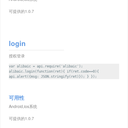
可提供的1.0.7
login
授权登录
var alibaic = api.require('alibaic');
alibaic.login(function(ret){ if(ret.code==0){
api.alert({msg: JSON.stringify(ret)}); } });
可用性
Android,ios系统
可提供的1.0.7