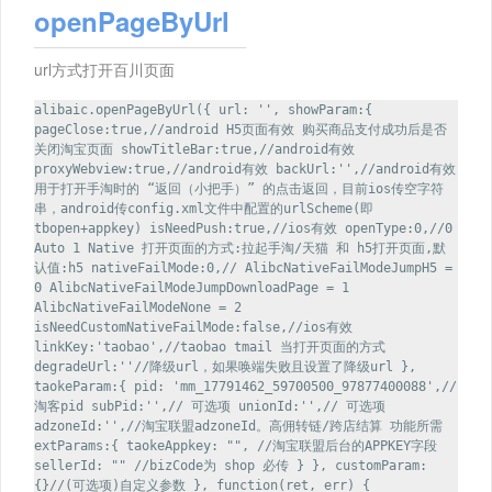
openPageByUrl
url方式打开百川页面
alibaic.openPageByUrl({ url: '', showParam:{
pageClose:true,//android H5页面有效 购买商品支付成功后是否
关闭淘宝页面 showTitleBar:true,//android有效
proxyWebview:true,//android有效 backUrl:'',//android有效
用于打开手淘时的 “返回（小把手）” 的点击返回，目前ios传空字符
串，android传config.xml文件中配置的urlScheme(即
tbopen+appkey) isNeedPush:true,//ios有效 openType:0,//0
Auto 1 Native 打开页面的方式:拉起手淘/天猫 和 h5打开页面,默
认值:h5 nativeFailMode:0,// AlibcNativeFailModeJumpH5 =
0 AlibcNativeFailModeJumpDownloadPage = 1
AlibcNativeFailModeNone = 2
isNeedCustomNativeFailMode:false,//ios有效
linkKey:'taobao',//taobao tmail 当打开页面的方式
degradeUrl:''//降级url，如果唤端失败且设置了降级url },
taokeParam:{ pid: 'mm_17791462_59700500_97877400088',//
淘客pid subPid:'',// 可选项 unionId:'',// 可选项
adzoneId:'',//淘宝联盟adzoneId。高佣转链/跨店结算 功能所需
extParams:{ taokeAppkey: "", //淘宝联盟后台的APPKEY字段
sellerId: "" //bizCode为 shop 必传 } }, customParam:
{}//(可选项)自定义参数 }, function(ret, err) {