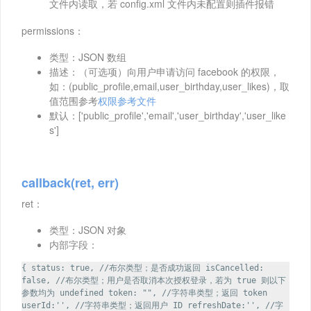
文件内读取，若 config.xml 文件内未配置则插件报错
permissions：
类型：JSON 数组
描述：（可选项）向用户申请访问 facebook 的权限，
如：(public_profile,email,user_birthday,user_likes)，取
值范围参考
权限参考文件
默认：['public_profile','email','user_birthday','user_like
s']
callback(ret, err)
ret：
类型：JSON 对象
内部字段：
{ status: true, //布尔类型；是否成功返回 isCancelled:
false, //布尔类型；用户是否取消本次授权登录，若为 true 则以下
参数均为 undefined token: "", //字符串类型；返回 token
userId:'', //字符串类型；返回用户 ID refreshDate:'', //字