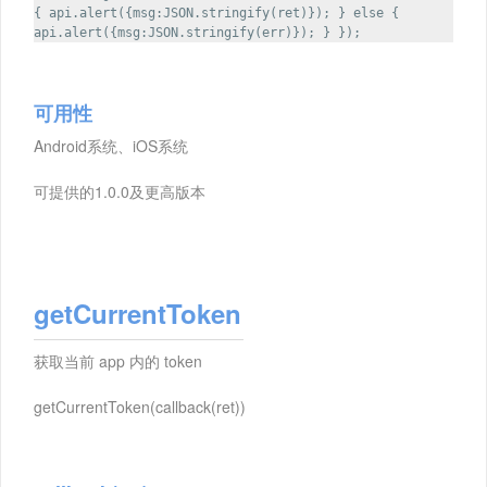
{ api.alert({msg:JSON.stringify(ret)}); } else {
api.alert({msg:JSON.stringify(err)}); } });
可用性
Android系统、iOS系统
可提供的1.0.0及更高版本
getCurrentToken
获取当前 app 内的 token
getCurrentToken(callback(ret))