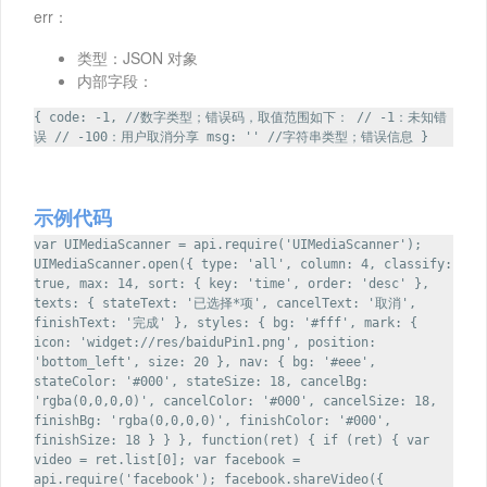
err：
类型：JSON 对象
内部字段：
{ code: -1, //数字类型；错误码，取值范围如下： // -1：未知错
误 // -100：用户取消分享 msg: '' //字符串类型；错误信息 }
示例代码
var UIMediaScanner = api.require('UIMediaScanner');
UIMediaScanner.open({ type: 'all', column: 4, classify:
true, max: 14, sort: { key: 'time', order: 'desc' },
texts: { stateText: '已选择*项', cancelText: '取消',
finishText: '完成' }, styles: { bg: '#fff', mark: {
icon: 'widget://res/baiduPin1.png', position:
'bottom_left', size: 20 }, nav: { bg: '#eee',
stateColor: '#000', stateSize: 18, cancelBg:
'rgba(0,0,0,0)', cancelColor: '#000', cancelSize: 18,
finishBg: 'rgba(0,0,0,0)', finishColor: '#000',
finishSize: 18 } } }, function(ret) { if (ret) { var
video = ret.list[0]; var facebook =
api.require('facebook'); facebook.shareVideo({