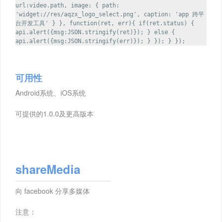
url:video.path, image: { path:
'widget://res/aqzx_logo_select.png', caption: 'app 跨平
台开发工具' } }, function(ret, err){ if(ret.status) {
api.alert({msg:JSON.stringify(ret)}); } else {
api.alert({msg:JSON.stringify(err)}); } }); } });
可用性
Android系统、iOS系统
可提供的1.0.0及更高版本
shareMedia
向 facebook 分享多媒体
注意：