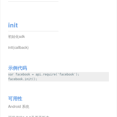
init
初始化sdk
init(callback)
示例代码
var facebook = api.require('facebook');
facebook.init();
可用性
Android 系统