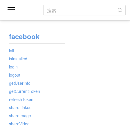
搜索
facebook
init
isInstalled
login
logout
getUserInfo
getCurrentToken
refreshToken
shareLinked
shareImage
shareVideo