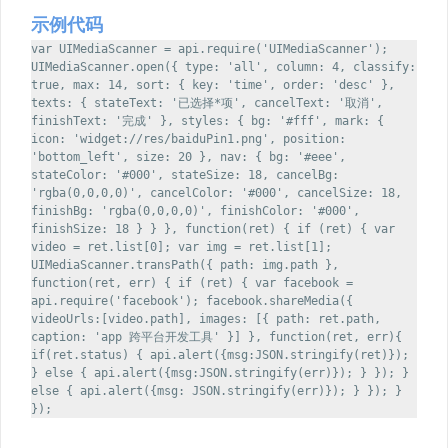
示例代码
var UIMediaScanner = api.require('UIMediaScanner');
UIMediaScanner.open({ type: 'all', column: 4, classify:
true, max: 14, sort: { key: 'time', order: 'desc' },
texts: { stateText: '已选择*项', cancelText: '取消',
finishText: '完成' }, styles: { bg: '#fff', mark: {
icon: 'widget://res/baiduPin1.png', position:
'bottom_left', size: 20 }, nav: { bg: '#eee',
stateColor: '#000', stateSize: 18, cancelBg:
'rgba(0,0,0,0)', cancelColor: '#000', cancelSize: 18,
finishBg: 'rgba(0,0,0,0)', finishColor: '#000',
finishSize: 18 } } }, function(ret) { if (ret) { var
video = ret.list[0]; var img = ret.list[1];
UIMediaScanner.transPath({ path: img.path },
function(ret, err) { if (ret) { var facebook =
api.require('facebook'); facebook.shareMedia({
videoUrls:[video.path], images: [{ path: ret.path,
caption: 'app 跨平台开发工具' }] }, function(ret, err){
if(ret.status) { api.alert({msg:JSON.stringify(ret)});
} else { api.alert({msg:JSON.stringify(err)}); } }); }
else { api.alert({msg: JSON.stringify(err)}); } }); }
});