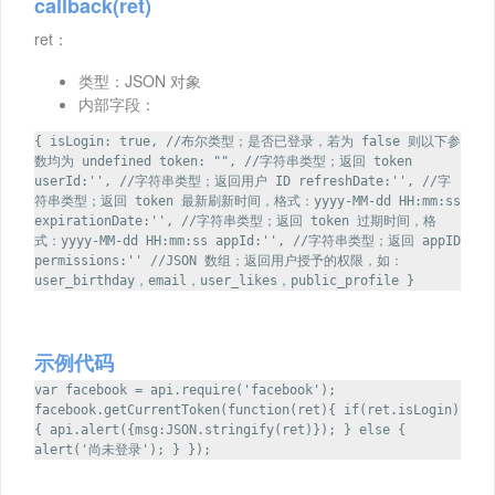
callback(ret)
ret：
类型：JSON 对象
内部字段：
{ isLogin: true, //布尔类型；是否已登录，若为 false 则以下参
数均为 undefined token: "", //字符串类型；返回 token
userId:'', //字符串类型；返回用户 ID refreshDate:'', //字
符串类型；返回 token 最新刷新时间，格式：yyyy-MM-dd HH:mm:ss
expirationDate:'', //字符串类型；返回 token 过期时间，格
式：yyyy-MM-dd HH:mm:ss appId:'', //字符串类型；返回 appID
permissions:'' //JSON 数组；返回用户授予的权限，如：
user_birthday，email，user_likes，public_profile }
示例代码
var facebook = api.require('facebook');
facebook.getCurrentToken(function(ret){ if(ret.isLogin)
{ api.alert({msg:JSON.stringify(ret)}); } else {
alert('尚未登录'); } });