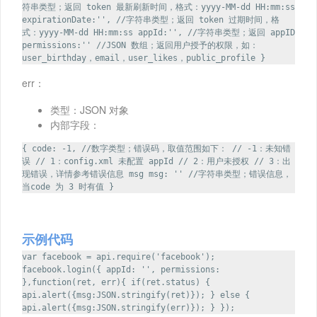
符串类型；返回 token 最新刷新时间，格式：yyyy-MM-dd HH:mm:ss
expirationDate:'', //字符串类型；返回 token 过期时间，格
式：yyyy-MM-dd HH:mm:ss appId:'', //字符串类型；返回 appID
permissions:'' //JSON 数组；返回用户授予的权限，如：
user_birthday，email，user_likes，public_profile }
err：
类型：JSON 对象
内部字段：
{ code: -1, //数字类型；错误码，取值范围如下： // -1：未知错
误 // 1：config.xml 未配置 appId // 2：用户未授权 // 3：出
现错误，详情参考错误信息 msg msg: '' //字符串类型；错误信息，
当code 为 3 时有值 }
示例代码
var facebook = api.require('facebook');
facebook.login({ appId: '', permissions:
},function(ret, err){ if(ret.status) {
api.alert({msg:JSON.stringify(ret)}); } else {
api.alert({msg:JSON.stringify(err)}); } });