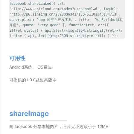
facebook.shareLinked({ url:
'http://www.apicloud.com/index?uzchannel=6', imgUrl:
'http://p6.sinaimg.cn/2823006341/180/51101340154713',
description: 'app 跨平台开发工具', title: 'YonBuilder移动
开发', quote: 'very good' }, function(ret, err){
if(ret.status) { api.alert({msg:JSON.stringify(ret)});
} else { api.alert({msg:JSON.stringify(err)}); } });
可用性
Android系统、iOS系统
可提供的1.0.0及更高版本
shareImage
向 facebook 分享本地图片，照片大小必须小于 12MB