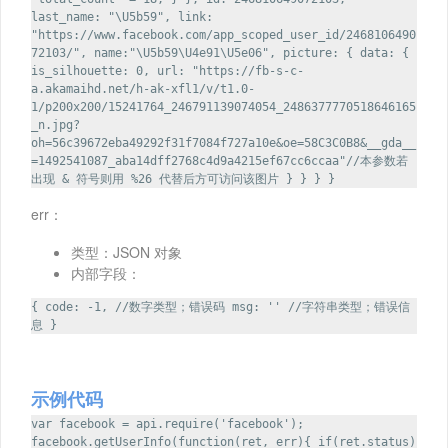
last_name: "\U5b59", link:
"https://www.facebook.com/app_scoped_user_id/2468106490
72103/", name:"\U5b59\U4e91\U5e06", picture: { data: {
is_silhouette: 0, url: "https://fb-s-c-
a.akamaihd.net/h-ak-xfl1/v/t1.0-
1/p200x200/15241764_246791139074054_2486377770518646165
_n.jpg?
oh=56c39672eba49292f31f7084f727a10e&oe=58C3C0B8&__gda__
=1492541087_aba14dff2768c4d9a4215ef67cc6ccaa"//本参数若
出现 & 符号则用 %26 代替后方可访问该图片 } } } }
err：
类型：JSON 对象
内部字段：
{ code: -1, //数字类型；错误码 msg: '' //字符串类型；错误信
息 }
示例代码
var facebook = api.require('facebook');
facebook.getUserInfo(function(ret, err){ if(ret.status)