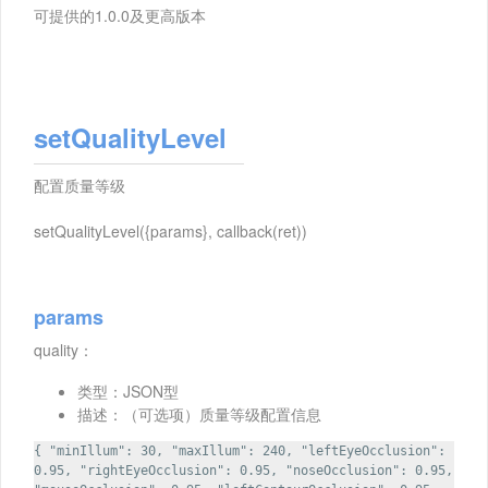
可提供的1.0.0及更高版本
setQualityLevel
配置质量等级
setQualityLevel({params}, callback(ret))
params
quality：
类型：JSON型
描述：（可选项）质量等级配置信息
{ "minIllum": 30, "maxIllum": 240, "leftEyeOcclusion":
0.95, "rightEyeOcclusion": 0.95, "noseOcclusion": 0.95,