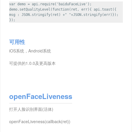
var demo = api.require('baiduFaceLive');
demo.setQualityLevel(function(ret, err){ api.toast({
msg : JSON.stringify(ret) +" "+JSON.stringify(err)});
});
可用性
iOS系统，Android系统
可提供的1.0.0及更高版本
openFaceLiveness
打开人脸识别界面(活体)
openFaceLiveness(callback(ret))