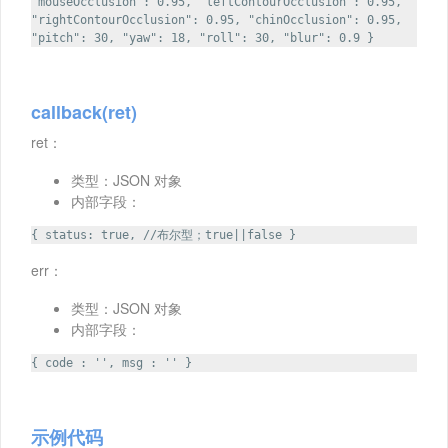
"mouseOcclusion": 0.95, "leftContourOcclusion": 0.95,
"rightContourOcclusion": 0.95, "chinOcclusion": 0.95,
"pitch": 30, "yaw": 18, "roll": 30, "blur": 0.9 }
callback(ret)
ret：
类型：JSON 对象
内部字段：
{ status: true, //布尔型；true||false }
err：
类型：JSON 对象
内部字段：
{ code : '', msg : '' }
示例代码