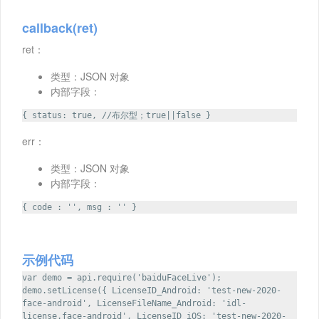
callback(ret)
ret：
类型：JSON 对象
内部字段：
{ status: true, //布尔型；true||false }
err：
类型：JSON 对象
内部字段：
{ code : '', msg : '' }
示例代码
var demo = api.require('baiduFaceLive');
demo.setLicense({ LicenseID_Android: 'test-new-2020-
face-android', LicenseFileName_Android: 'idl-
license.face-android', LicenseID_iOS: 'test-new-2020-