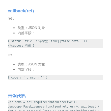
callback(ret)
ret：
类型：JSON 对象
内部字段：
{ status: true, //布尔型；true||false data : {}
//success 有值 }
err：
类型：JSON 对象
内部字段：
{ code : '', msg : '' }
示例代码
var demo = api.require('baiduFaceLive');
demo.openFaceLiveness(function(ret, err){ api.toast({
msg : JSON.stringify(ret) +" "+JSON.stringify(err)});