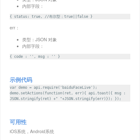
内部字段：
{ status: true, //布尔型；true||false }
err：
类型：JSON 对象
内部字段：
{ code : '', msg : '' }
示例代码
var demo = api.require('baiduFaceLive');
demo.setActions(function(ret, err){ api.toast({ msg :
JSON.stringify(ret) +" "+JSON.stringify(err)}); });
可用性
iOS系统，Android系统