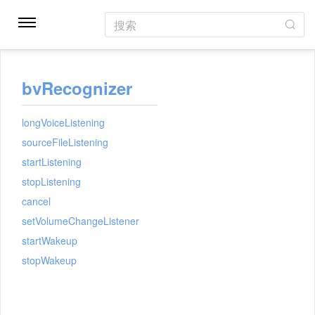
搜索
bvRecognizer
longVoiceListening
sourceFileListening
startListening
stopListening
cancel
setVolumeChangeListener
startWakeup
stopWakeup