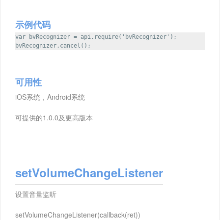
示例代码
var bvRecognizer = api.require('bvRecognizer');
bvRecognizer.cancel();
可用性
iOS系统，Android系统
可提供的1.0.0及更高版本
setVolumeChangeListener
设置音量监听
setVolumeChangeListener(callback(ret))