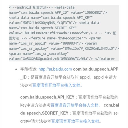
<!--android 配置方法--> <meta-data
name="com.baidu.speech.APP_ID" value="10665882"/>
<meta-data name="com.baidu.speech.API_KEY"
value="M0EXftb4K00yqN4SjYrQF3Th"/> <meta-data
name="com.baidu.speech.SECRET_KEY"
value="1b010d38a92073fd7c44da733aaa5f58"/> <!-- iOS 配
置方法 --> <feature name="bvRecognizer"> <param
name="ios_sr_appid" value="8989834"/> <param
name="ios_sr_apikey" value="8MAxI5o7VjKSZOKeBzS4XtxO"/>
<param name="ios_sr_secretkey"
value="Ge5GXVdGQpaxOmLzc8fOM8309ATCz9Ha"/> </feature>
字段描述:
http://ai.baidu.com
com.baidu.speech.APP
_ID
：是百度语音开放平台获取的 appid。appid 申请方
法参考
百度语音开放平台接入文档
。
com.baidu.speech.API_KEY
：百度语音放平台获取的
key申请方法参考
百度语音开放平台接入文档
。
com.bai
du.speech.SECRET_KEY
：百度语音放平台获取的 se
cret申请方法参考
百度语音开放平台接入文档
。