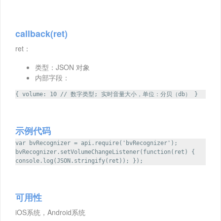
callback(ret)
ret：
类型：JSON 对象
内部字段：
{ volume: 10 // 数字类型; 实时音量大小，单位：分贝（db） }
示例代码
var bvRecognizer = api.require('bvRecognizer');
bvRecognizer.setVolumeChangeListener(function(ret) {
console.log(JSON.stringify(ret)); });
可用性
iOS系统，Android系统