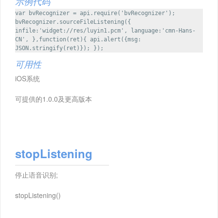
示例代码
var bvRecognizer = api.require('bvRecognizer');
bvRecognizer.sourceFileListening({
infile:'widget://res/luyin1.pcm', language:'cmn-Hans-
CN', },function(ret){ api.alert({msg:
JSON.stringify(ret)}); });
可用性
iOS系统
可提供的1.0.0及更高版本
stopListening
停止语音识别;
stopListening()