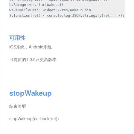
bvRecognizer.startWakeup({
wakeupFilePath:'widget://res/WakeUp.bin'
},function(ret) { console.log(JSON.stringify(ret)); });
可用性
iOS系统，Android系统
可提供的1.0.0及更高版本
stopWakeup
结束唤醒
stopWakeup(callback(ret))