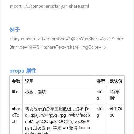
import '../../components/lanyun-share.stml'
例子
<lanyun-share v-if="shareShow" @lanYunShare="clickShare
Btn" title="分享到" :shareText="share" imgColor="">
props 属性
参数
说明
类型
默认值
title
标题，选填
strin
"分享
g
到"
shar
需要展示的分享应用数组，必填 ['q
strin
#FF79
eTe
q','qqkj','wx',"pyq","pg","wb","faceb
g
00
xt
ook"] qq:QQ qqkj:QQ空间 wx:微信
pyq:朋友圈 pg:苹果 wb:微博 facebo
ok:facebook