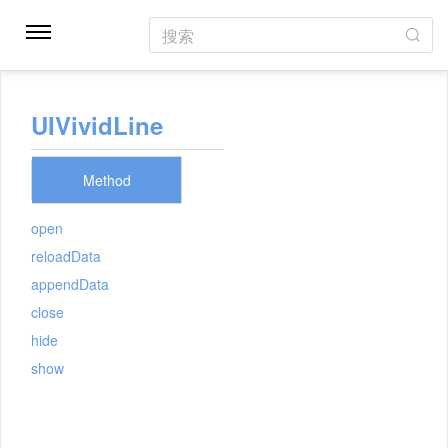
搜索
UIVividLine
Method
open
reloadData
appendData
close
hide
show