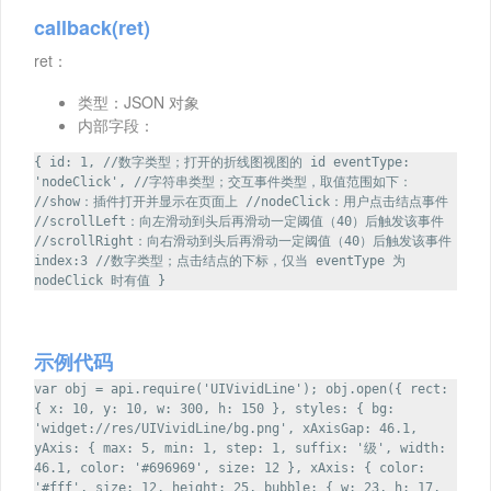
callback(ret)
ret：
类型：JSON 对象
内部字段：
{ id: 1, //数字类型；打开的折线图视图的 id eventType:
'nodeClick', //字符串类型；交互事件类型，取值范围如下：
//show：插件打开并显示在页面上 //nodeClick：用户点击结点事件
//scrollLeft：向左滑动到头后再滑动一定阈值（40）后触发该事件
//scrollRight：向右滑动到头后再滑动一定阈值（40）后触发该事件
index:3 //数字类型；点击结点的下标，仅当 eventType 为
nodeClick 时有值 }
示例代码
var obj = api.require('UIVividLine'); obj.open({ rect:
{ x: 10, y: 10, w: 300, h: 150 }, styles: { bg:
'widget://res/UIVividLine/bg.png', xAxisGap: 46.1,
yAxis: { max: 5, min: 1, step: 1, suffix: '级', width:
46.1, color: '#696969', size: 12 }, xAxis: { color:
'#fff', size: 12, height: 25, bubble: { w: 23, h: 17,