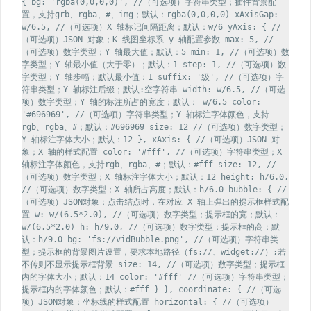
{ bg: 'rgba(0,0,0,0)', //（可选项）字符串类型；插件背景配
置，支持grb、rgba、#、img；默认：rgba(0,0,0,0) xAxisGap:
w/6.5, //（可选项）X 轴标记间隔距离；默认：w/6 yAxis: { //
（可选项）JSON 对象；K 线图坐标系 y 轴配置参数 max: 5, //
（可选项）数字类型；Y 轴最大值；默认：5 min: 1, //（可选项）数
字类型；Y 轴最小值（大于零）；默认：1 step: 1, //（可选项）数
字类型；Y 轴步幅；默认最小值：1 suffix: '级', //（可选项）字
符串类型；Y 轴标注后缀；默认:空字符串 width: w/6.5, //（可选
项）数字类型；Y 轴的标注所占的宽度；默认： w/6.5 color:
'#696969', //（可选项）字符串类型；Y 轴标注字体颜色，支持
rgb、rgba、#；默认：#696969 size: 12 //（可选项）数字类型；
Y 轴标注字体大小；默认：12 }, xAxis: { //（可选项）JSON 对
象；X 轴的样式配置 color: '#fff', //（可选项）字符串类型；X
轴标注字体颜色，支持rgb、rgba、#；默认：#fff size: 12, //
（可选项）数字类型；X 轴标注字体大小；默认：12 height: h/6.0,
//（可选项）数字类型；X 轴所占高度；默认：h/6.0 bubble: { //
（可选项）JSON对象；点击结点时，在对应 X 轴上弹出的提示框样式配
置 w: w/(6.5*2.0), //（可选项）数字类型；提示框的宽；默认：
w/(6.5*2.0) h: h/9.0, //（可选项）数字类型；提示框的高；默
认：h/9.0 bg: 'fs://vidBubble.png', //（可选项）字符串类
型；提示框的背景图片设置，要求本地路径（fs://、widget://）;若
不传则不显示提示框背景 size: 14, //（可选项）数字类型；提示框
内的字体大小；默认：14 color: '#fff' //（可选项）字符串类型；
提示框内的字体颜色；默认：#fff } }, coordinate: { //（可选
项）JSON对象；坐标线的样式配置 horizontal: { //（可选项）