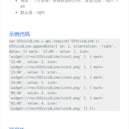
eft
默认值：right
示例代码
var UIVividLine = api.require('UIVividLine');
UIVividLine.appendData({ id: 1, orientation: 'right',
datas: [{ mark: '21:00', value: 1, icon:
'widget://res/UIVividLine/icon1.png' }, { mark:
'22:00', value: 2, icon:
'widget://res/UIVividLine/icon2.png' }, { mark:
'23:00', value: 2, icon:
'widget://res/UIVividLine/icon3.png' }, { mark:
'24:00', value: 2, icon:
'widget://res/UIVividLine/icon4.png' }, { mark:
'00:00', value: 2, icon:
'widget://res/UIVividLine/icon5.png' }, { mark:
'01:00', value: 4, icon:
'widget://res/UIVividLine/icon6.png' }] });