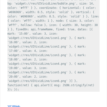
bg: 'widget://res/UIVividLine/bubble.png', size: 14,
color: '#fff' } }, coordinate: { horizontal: { color:
'#696969', width: 0.5, style: 'solid' }, vertical: {
color: '#696969', width: 0.5, style: 'solid' } }, line:
{ color: '#fff', width: 1 }, node: { size: 3, color:
'#fff', hollow: false }, icon: { width: 30, height: 30
} }, fixedOn: api.frameName, fixed: true, datas: [{
mark: '15:00', value: 3, icon:
'widget://res/UIVividLine/icon1.png' }, { mark:
'16:00', value: 2, icon:
'widget://res/UIVividLine/icon2.png' }, { mark:
'17:00', value: 4, icon:
'widget://res/UIVividLine/icon3.png' }, { mark:
'18:00', value: 2, icon:
'widget://res/UIVividLine/icon4.png' }, { mark:
'19:00', value: 3, icon:
'widget://res/UIVividLine/icon5.png' }, { mark:
'20:00', value: 2, icon:
'widget://res/UIVividLine/icon6.png' }] },
function(ret) { api.alert({ msg: JSON.stringify(ret)
}); });