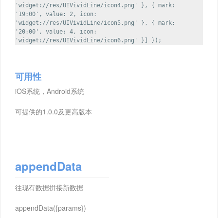
'widget://res/UIVividLine/icon4.png' }, { mark:
'19:00', value: 2, icon:
'widget://res/UIVividLine/icon5.png' }, { mark:
'20:00', value: 4, icon:
'widget://res/UIVividLine/icon6.png' }] });
可用性
iOS系统，Android系统
可提供的1.0.0及更高版本
appendData
往现有数据拼接新数据
appendData({params})