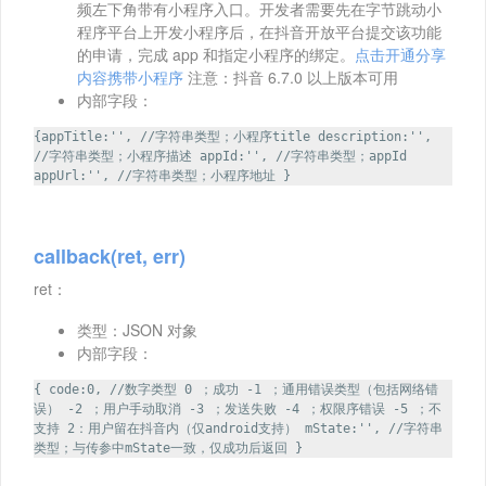
频左下角带有小程序入口。开发者需要先在字节跳动小
程序平台上开发小程序后，在抖音开放平台提交该功能
的申请，完成 app 和指定小程序的绑定。
点击开通分享
内容携带小程序
注意：抖音 6.7.0 以上版本可用
内部字段：
{appTitle:'', //字符串类型；小程序title description:'',
//字符串类型；小程序描述 appId:'', //字符串类型；appId
appUrl:'', //字符串类型；小程序地址 }
callback(ret, err)
ret：
类型：JSON 对象
内部字段：
{ code:0, //数字类型 0 ；成功 -1 ；通用错误类型（包括网络错
误） -2 ；用户手动取消 -3 ；发送失败 -4 ；权限序错误 -5 ；不
支持 2：用户留在抖音内（仅android支持） mState:'', //字符串
类型；与传参中mState一致，仅成功后返回 }