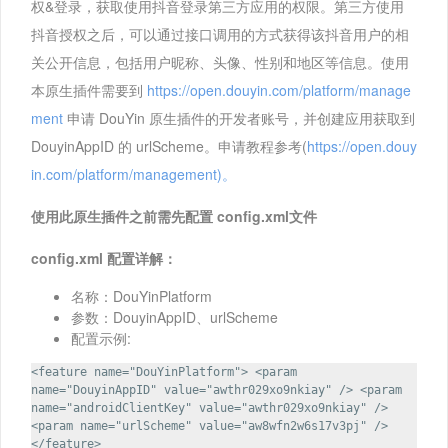
权&登录，获取使用抖音登录第三方应用的权限。第三方使用
抖音授权之后，可以通过接口调用的方式获得该抖音用户的相
关公开信息，包括用户昵称、头像、性别和地区等信息。使用
本原生插件需要到
https://open.douyin.com/platform/manage
ment
申请 DouYin 原生插件的开发者账号，并创建应用获取到
DouyinAppID 的 urlScheme。申请教程参考(
https://open.douy
in.com/platform/management)。
使用此原生插件之前需先配置 config.xml文件
config.xml 配置详解：
名称：DouYinPlatform
参数：DouyinAppID、urlScheme
配置示例:
<feature name="DouYinPlatform"> <param
name="DouyinAppID" value="awthr029xo9nkiay" /> <param
name="androidClientKey" value="awthr029xo9nkiay" />
<param name="urlScheme" value="aw8wfn2w6s17v3pj" />
</feature>