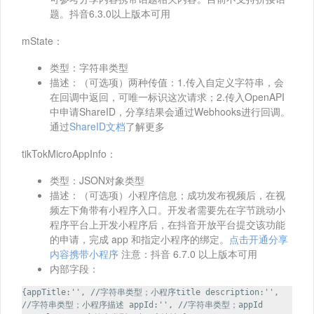
题。抖音6.3.0以上版本可用
mState：
类型：字符串类型
描述：（可选项）两种传值：1.传入自定义字符串，会
在回调中返回，可唯一标识这次请求；2.传入OpenAPI
中申请ShareID，分享结果会通过Webhooks进行回调。
通过
ShareID文档
了解更多
tikTokMicroAppInfo：
类型：JSON对象类型
描述：（可选项）小程序信息；成功发布视频后，在视
频左下角带有小程序入口。开发者需要先在字节跳动小
程序平台上开发小程序后，在抖音开放平台提交该功能
的申请，完成 app 和指定小程序的绑定。
点击开通分享
内容携带小程序
注意：抖音 6.7.0 以上版本可用
内部字段：
{appTitle:'', //字符串类型；小程序title description:'',
//字符串类型；小程序描述 appId:'', //字符串类型；appId