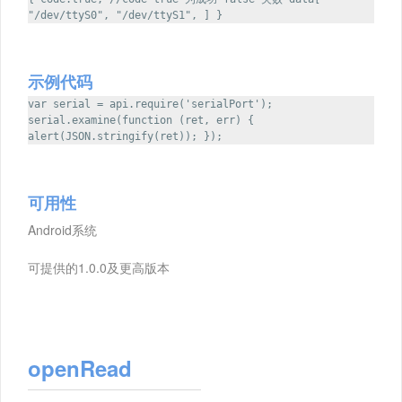
"/dev/ttyS0", "/dev/ttyS1", ] }
示例代码
var serial = api.require('serialPort');
serial.examine(function (ret, err) {
alert(JSON.stringify(ret)); });
可用性
Android系统
可提供的1.0.0及更高版本
openRead