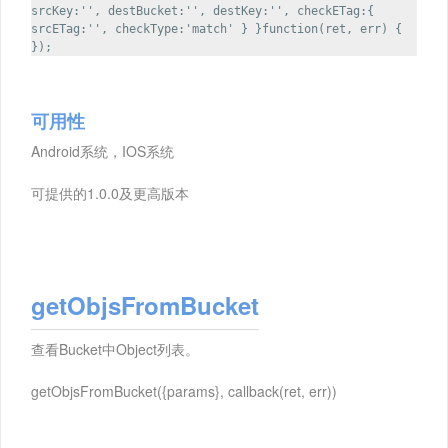
srcKey:'', destBucket:'', destKey:'', checkETag:{
srcETag:'', checkType:'match' } }function(ret, err) {
});
可用性
Android系统，IOS系统
可提供的1.0.0及更高版本
getObjsFromBucket
查看Bucket中Object列表。
getObjsFromBucket({params}, callback(ret, err))