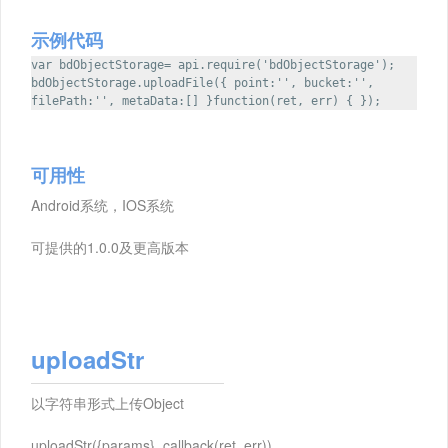
示例代码
var bdObjectStorage= api.require('bdObjectStorage');
bdObjectStorage.uploadFile({ point:'', bucket:'',
filePath:'', metaData:[] }function(ret, err) { });
可用性
Android系统，IOS系统
可提供的1.0.0及更高版本
uploadStr
以字符串形式上传Object
uploadStr({params}, callback(ret, err))