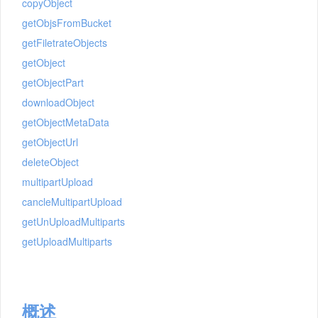
copyObject
getObjsFromBucket
getFiletrateObjects
getObject
getObjectPart
downloadObject
getObjectMetaData
getObjectUrl
deleteObject
multipartUpload
cancleMultipartUpload
getUnUploadMultiparts
getUploadMultiparts
概述