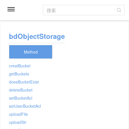
搜索
bdObjectStorage
Method
creatBucket
getBuckets
doesBucketExist
deleteBucket
setBucketAcl
setUserBucketAcl
uploadFile
uploadStr