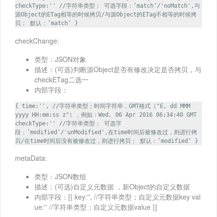
checkType:'' //字符串类型； 可选字段：’match‘/'noMatch',与
源Object的ETag相等的时候拷贝/与源Object的ETag不相等的时候拷
贝； 默认：’match‘ }
checkChange:
类型：JSON对象
描述：(可选)判断源Object是否有修改决定是否拷贝，与
checkETag二选一
内部字段：
{ time:'', //字符串类型；时间字符串，GMT格式（"E, dd MMM
yyyy HH:mm:ss z"），例如：Wed, 06 Apr 2016 06:34:40 GMT
checkType:'' //字符串类型； 可选字
段：’modified‘/'unModified',在time时间后被修改过，则进行拷
贝/在time时间后没有被修改过，则进行拷贝； 默认：’modified‘ }
metaData:
类型：JSON数组
描述：(可选)自定义元数据 ，新Object的自定义数据
内部字段：[{ key:'', //字符串类型；自定义元数据key val
ue:'' //字符串类型；自定义元数据value }]