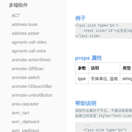
多端组件
ACT
例子
address-book
<lyui-size type="px">

    <text size="14">这里是14
address-picker
agorartc-call-video
agorartc-call-voice
props 属性
animate-actionSheet
参数
说明
类型
animate-QRScan
animate-switch
type
字体单位, 选填
strin
animate-UISearchBar
animate-unlockButton
帮助说明
area-cascader
该组件会遍历子节点, 不建议嵌套较
avm_cart
avm_clipboard
    ...

avm_pwdInput
    <lyui-size type="px">
