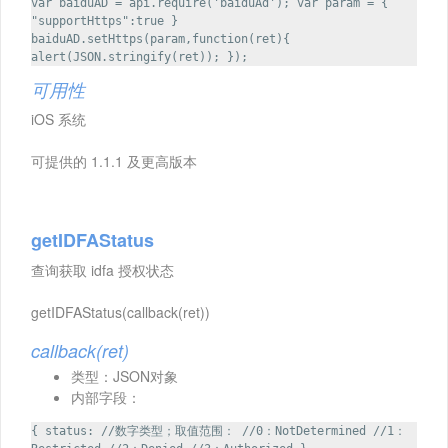
var baiduAD = api.require('baiduAd'); var param = {
"supportHttps":true }
baiduAD.setHttps(param,function(ret){
alert(JSON.stringify(ret)); });
可用性
iOS 系统
可提供的 1.1.1 及更高版本
getIDFAStatus
查询获取 idfa 授权状态
getIDFAStatus(callback(ret))
callback(ret)
类型：JSON对象
内部字段：
{ status: //数字类型；取值范围： //0：NotDetermined //1：