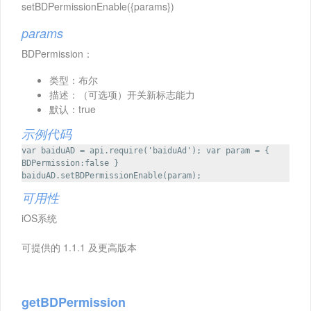
setBDPermissionEnable({params})
params
BDPermission：
类型：布尔
描述：（可选项）开关新标志能力
默认：true
示例代码
var baiduAD = api.require('baiduAd'); var param = {
BDPermission:false }
baiduAD.setBDPermissionEnable(param);
可用性
iOS系统
可提供的 1.1.1 及更高版本
getBDPermission