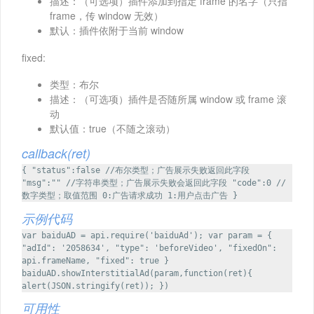
描述：（可选项）插件添加到指定 frame 的名字（只指
frame，传 window 无效）
默认：插件依附于当前 window
fixed:
类型：布尔
描述：（可选项）插件是否随所属 window 或 frame 滚
动
默认值：true（不随之滚动）
callback(ret)
{ "status":false //布尔类型；广告展示失败返回此字段
"msg":"" //字符串类型；广告展示失败会返回此字段 "code":0 //
数字类型；取值范围 0:广告请求成功 1:用户点击广告 }
示例代码
var baiduAD = api.require('baiduAd'); var param = {
"adId": '2058634', "type": 'beforeVideo', "fixedOn":
api.frameName, "fixed": true }
baiduAD.showInterstitialAd(param,function(ret){
alert(JSON.stringify(ret)); })
可用性