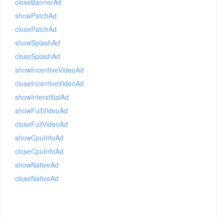
closeBannerAd
showPatchAd
closePatchAd
showSplashAd
closeSplashAd
showIncentiveVideoAd
closeIncentiveVideoAd
showInterstitialAd
showFullVideoAd
closeFullVideoAd
showCpuInfoAd
closeCpuInfoAd
showNativeAd
closeNativeAd