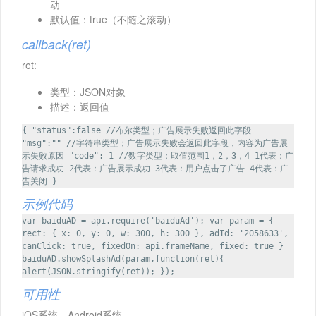
动
默认值：true（不随之滚动）
callback(ret)
ret:
类型：JSON对象
描述：返回值
{ "status":false //布尔类型；广告展示失败返回此字段
"msg":"" //字符串类型；广告展示失败会返回此字段，内容为广告展
示失败原因 "code": 1 //数字类型；取值范围1，2，3，4 1代表：广
告请求成功 2代表：广告展示成功 3代表：用户点击了广告 4代表：广
告关闭 }
示例代码
var baiduAD = api.require('baiduAd'); var param = {
rect: { x: 0, y: 0, w: 300, h: 300 }, adId: '2058633',
canClick: true, fixedOn: api.frameName, fixed: true }
baiduAD.showSplashAd(param,function(ret){
alert(JSON.stringify(ret)); });
可用性
iOS系统，Android系统