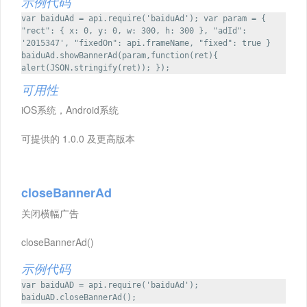
示例代码
var baiduAd = api.require('baiduAd'); var param = {
"rect": { x: 0, y: 0, w: 300, h: 300 }, "adId":
'2015347', "fixedOn": api.frameName, "fixed": true }
baiduAd.showBannerAd(param,function(ret){
alert(JSON.stringify(ret)); });
可用性
iOS系统，Android系统
可提供的 1.0.0 及更高版本
closeBannerAd
关闭横幅广告
closeBannerAd()
示例代码
var baiduAD = api.require('baiduAd');
baiduAD.closeBannerAd();