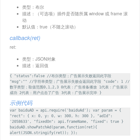
类型：布尔
描述：（可选项）插件是否随所属 window 或 frame 滚
动
默认值：true（不随之滚动）
callback(ret)
ret:
类型：JSON对象
描述：返回值
{ "status":false //布尔类型；广告展示失败返回此字段
"msg":"" //字符串类型；广告展示失败会返回此字段 "code": 1 //
数字类型；取值范围0,1,2,3 0代表：广告准备播放 1代表：广告展示
成功 2代表：用户点击了广告 3代表：广告展示完毕 }
示例代码
var baiduAD = api.require('baiduAd'); var param = {
"rect": { x: 0, y: 0, w: 300, h: 300 }, "adId":
'2058633', "fixedOn": api.frameName, "fixed": true }
baiduAD.showPatchAd(param,function(ret){
alert(JSON.stringify(ret)); });