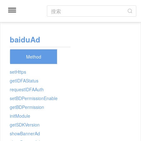
搜索
baiduAd
Method
setHttps
getIDFAStatus
requestIDFAAuth
setBDPermissionEnable
getBDPermission
initModule
getSDKVersion
showBannerAd