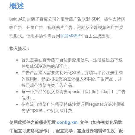
概述
baiduAD 封装了百度公司的常青藤广告联盟 SDK。插件支持横
幅广告、开屏广告、视频贴片广告，激励及全屏视频等广告展
现形式。使用本插件需要到
百度MSSP
平台去生成应用。
接入提示：
首先需要在百青藤平台注册应用信息，注册通过后下载
并集成SDK到您的APP内。
广告产品接入需要先初始化SDK，并填写平台注册生成
的应用id。然后根据您的需求接入不同的广告产品，并
按照规范渲染各类广告产品。
每一种产品的接入都需要appsid（应用id）和apid（广告
位id）。
信息流自渲染广告需要特殊注意调用register方法注册曝
光给到SDK，否则无法计费。
使用此插件之前需先配置
config.xml
文件（如在初始化函数
中配置可忽略此操作），配置完毕，需通过云端编译生效，配