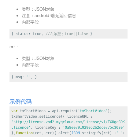
类型：JSON对象
注意：android 端无返回信息
内部字段：
{
status
:
true
,
//布尔型；true||false
}
err：
类型：JSON对象
内部字段：
{
msg
:
""
, }
示例代码
var
txShortVideo = api.require(
'txShortVideo'
);
txShortVideo.setLicence({
licenceURL
:
'http://license.vod2.myqcloud.com/license/v1/TXUgcSDK
.licence'
,
licenceKey
:
'0a8ee791929052b2dce775c308e'
},
function
(
ret, err
)
{ alert(
JSON
.stringify(ret) +
" "
+