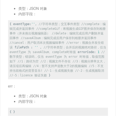
类型：JSON 对象
内部字段：
{
eventType
:
''
,
//字符串类型；交互事件类型
//complete：编
辑完成并返回事件
//completeGif：将视频生成GIF图并保存到相册
事件（并未推出视频编辑器）
//delete：编辑完成后用户删除并返
回事件
//saveAlbum：编辑完成后用户保存到相册并返回事件
//cancel：用户取消本次视频编辑事件
//error：视频合并发生错
误
filePath
:
''
,
//字符串类型；合并后的视频绝对路径，仅当
eventType 为 saveAlbum、complete时有值
errorCode
:
1
//
数字类型；错误码，仅当 eventType 为 error 时有值，取值范围
如下
//1：路径为空
//2：视频文件不存在
//3：视频分辨率太大，
请压缩后再编辑
//4：暂不支持声道数大于2的视频编辑
//5：不支
持当前格式的背景音乐!
//-1：生成视频失败
//-2：生成视频取消
//-5：licence 验证失败
}
err：
类型：JSON 对象
内部字段：
{ }