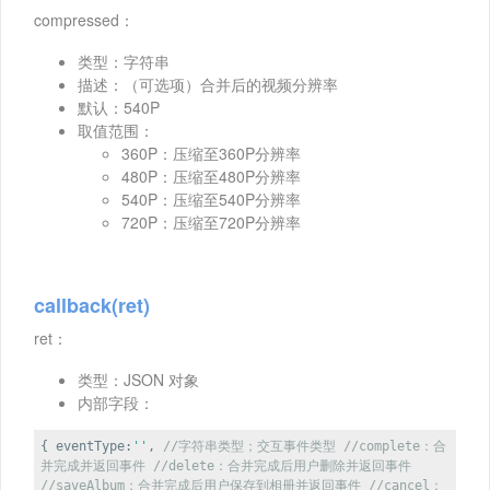
compressed：
类型：字符串
描述：（可选项）合并后的视频分辨率
默认：540P
取值范围：
360P：压缩至360P分辨率
480P：压缩至480P分辨率
540P：压缩至540P分辨率
720P：压缩至720P分辨率
callback(ret)
ret：
类型：JSON 对象
内部字段：
{
eventType
:
''
,
//字符串类型；交互事件类型
//complete：合
并完成并返回事件
//delete：合并完成后用户删除并返回事件
//saveAlbum：合并完成后用户保存到相册并返回事件
//cancel：