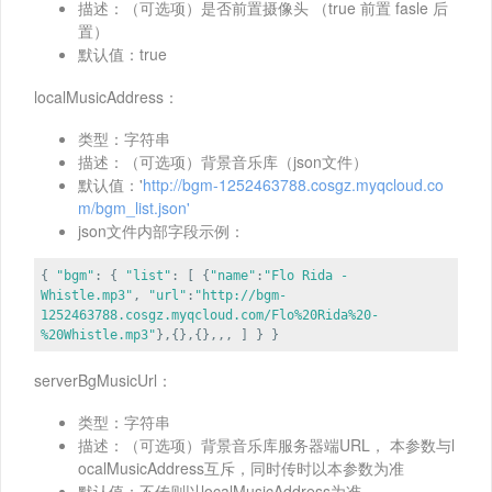
描述：（可选项）是否前置摄像头 （true 前置 fasle 后
置）
默认值：true
localMusicAddress：
类型：字符串
描述：（可选项）背景音乐库（json文件）
默认值：'
http://bgm-1252463788.cosgz.myqcloud.co
m/bgm_list.json'
json文件内部字段示例：
{
"bgm"
: {
"list"
: [ {
"name"
:
"Flo Rida -
Whistle.mp3"
,
"url"
:
"http://bgm-
1252463788.cosgz.myqcloud.com/Flo%20Rida%20-
%20Whistle.mp3"
},{},{},,, ] } }
serverBgMusicUrl：
类型：字符串
描述：（可选项）背景音乐库服务器端URL， 本参数与l
ocalMusicAddress互斥，同时传时以本参数为准
默认值：不传则以localMusicAddress为准