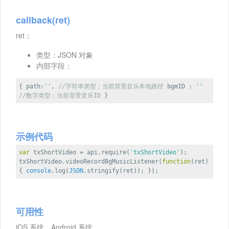
callback(ret)
ret：
类型：JSON 对象
内部字段：
{
path
:
''
,
//字符串类型；当前背景音乐本地路径
bgmID
:
''
//数字类型；当前背景音乐ID
}
示例代码
var
txShortVideo = api.require(
'txShortVideo'
);
txShortVideo.videoRecordBgMusicListener(
function
(
ret
)
{
console
.log(
JSON
.stringify(ret)); });
可用性
iOS 系统，Android 系统