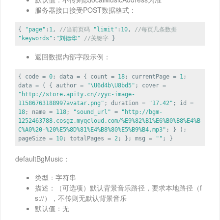
服务器接口接受POST数据格式：
{
"page"
:
1
,
//当前页码
"limit"
:
10
,
//每页几条数据
"keywords"
:
"刘德华"
//关键字
}
返回数据内部字段示例：
{ code =
0
; data = { count =
18
; currentPage =
1
;
data = ( { author =
"\U6d4b\U8bd5"
; cover =
"http://store.apity.cn/zyyc-image-
11586763188997avatar.png"
; duration =
"17.42"
; id =
18
; name =
118
;
"sound_url"
=
"http://bgm-
1252463788.cosgz.myqcloud.com/%E9%82%B1%E6%B0%B8%E4%B
C%A0%20-%20%E5%8D%81%E4%B8%80%E5%B9%B4.mp3"
; } );
pageSize =
10
; totalPages =
2
; }; msg =
""
; }
defaultBgMusic：
类型：字符串
描述：（可选项）默认背景音乐路径，要求本地路径（f
s://），不传则无默认背景音乐
默认值：无