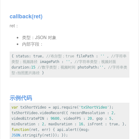
callback(ret)
ret：
类型：JSON 对象
内部字段：
{
status
:
true
,
//布尔型；true
filePath
:
''
,
//字符串
类型；视频路径
imagePath
:
''
,
//字符串类型；视频封面
duration
:
15
//数字类型；视频时间
photoPath
:
''
,
//字符串类
型:拍照图片路径
}
示例代码
var
txShortVideo = api.require(
'txShortVideo'
);
txShortVideo.videoRecord({
recordResolution
:
2
,
videoBitratePIN
:
9600
,
videoFPS
:
20
,
gop
:
5
,
minDuration
:
2
,
maxDuration
:
16
,
isFront
:
true
, },
function
(
ret, err
)
{ api.alert({
msg
:
JSON
.stringify(ret)}); });