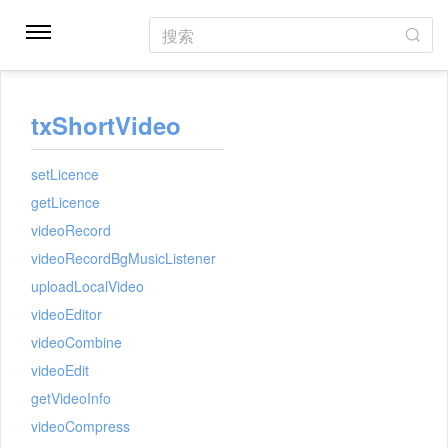
搜索
txShortVideo
setLicence
getLicence
videoRecord
videoRecordBgMusicListener
uploadLocalVideo
videoEditor
videoCombine
videoEdit
getVideoInfo
videoCompress