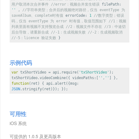
用户取消本次合并事件
//error：视频合并发生错误
filePath
:
''
,
//字符串类型；合并后的视频绝对路径，仅当 eventType 为
saveAlbum、complete时有值
errorCode
:
1
//数字类型；错误
码，仅当 eventType 为 error 时有值，取值范围如下
//1：视频
列表里面有视频不支持预览合成
//2：视频文件不存在
//3：中途切
后台导致，请重新合成
//-1：生成视频失败
//-2：生成视频取消
//-5：licence 验证失败
}
示例代码
var
txShortVideo = api.require(
'txShortVideo'
);
txShortVideo.videoCombine({
videoPaths
:[
''
,
''
] },
function
(
ret
)
{ api.alert({
msg
:
JSON
.stringify(ret)}); });
可用性
iOS 系统
可提供的 1.0.5 及更高版本