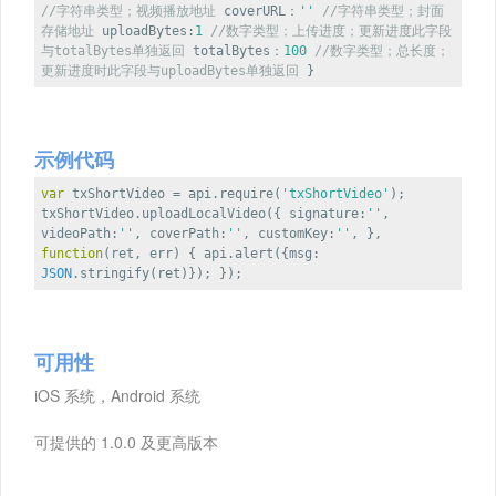
//字符串类型；视频播放地址
coverURL：
''
//字符串类型；封面
存储地址
uploadBytes
:
1
//数字类型；上传进度；更新进度此字段
与totalBytes单独返回
totalBytes：
100
//数字类型；总长度；
更新进度时此字段与uploadBytes单独返回
}
示例代码
var
txShortVideo = api.require(
'txShortVideo'
);
txShortVideo.uploadLocalVideo({
signature
:
''
,
videoPath
:
''
,
coverPath
:
''
,
customKey
:
''
, },
function
(
ret, err
)
{ api.alert({
msg
:
JSON
.stringify(ret)}); });
可用性
iOS 系统，Android 系统
可提供的 1.0.0 及更高版本