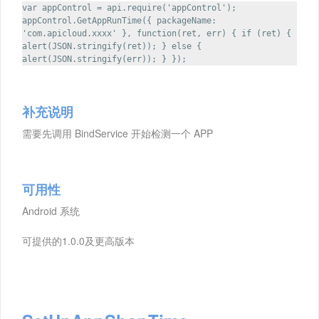
var appControl = api.require('appControl');
appControl.GetAppRunTime({ packageName:
'com.apicloud.xxxx' }, function(ret, err) { if (ret) {
alert(JSON.stringify(ret)); } else {
alert(JSON.stringify(err)); } });
补充说明
需要先调用 BindService 开始检测一个 APP
可用性
Android 系统
可提供的1.0.0及更高版本