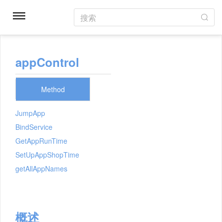
搜索
appControl
Method
JumpApp
BindService
GetAppRunTime
SetUpAppShopTime
getAllAppNames
概述