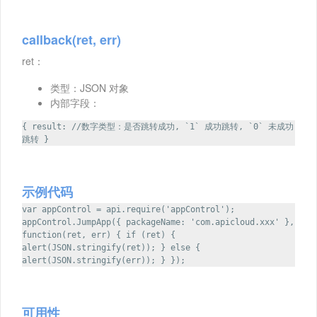
callback(ret, err)
ret：
类型：JSON 对象
内部字段：
{ result: //数字类型：是否跳转成功, `1` 成功跳转, `0` 未成功
跳转 }
示例代码
var appControl = api.require('appControl');
appControl.JumpApp({ packageName: 'com.apicloud.xxx' },
function(ret, err) { if (ret) {
alert(JSON.stringify(ret)); } else {
alert(JSON.stringify(err)); } });
可用性