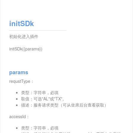
initSDk
初始化进入插件
initSDk({params})
params
requstType：
类型：字符串，必填
取值：可选"AL"或"TX"。
描述：服务请求类型（可从坐席后台查看获取）
accessId：
类型：字符串，必填