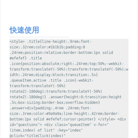
快速使用
<style> .title{line-height:.9rem;font-
size:.32rem;color:#1b1b1b;padding:0
.24rem;position:relative;border-bottom:1px solid
#efefef} .title
.icon{position:absolute;right:.24rem;top:50%;-webkit-
transform:translateY(-50%);transform:translateY(-50%);w
idth:.24rem;display:block;transition:.5s}
.queueItem.active .title .icon{-webkit-
transform:translateY(-50%)
rotateZ(-180deg);transform:translateY(-50%)
rotateZ(-180deg)} .answer{height:0;transition:height
.5s;box-sizing:border-box;overflow:hidden}
.answer>div{padding:.4rem .24rem;font-
size:.3rem;color:#9a9a9a;line-height:.42rem;border-
bottom:1px solid #efefef;cursor:pointer} </style> <div
id="questions"> <div class="queueItem" v-for="
(item,index) of list" :key="index"
@click="titleClick(index)"