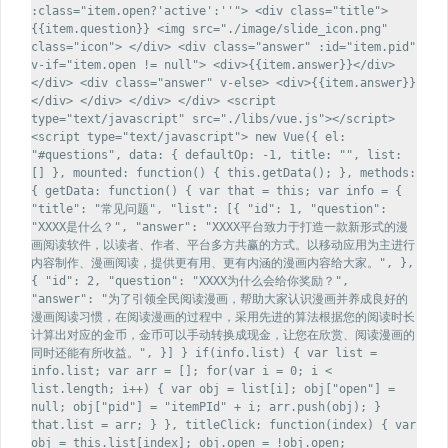
:class="item.open?'active':''"> <div class="title">
{{item.question}} <img src="./image/slide_icon.png"
class="icon"> </div> <div class="answer" :id="item.pid"
v-if="item.open != null"> <div>{{item.answer}}</div>
</div> <div class="answer" v-else> <div>{{item.answer}}
</div> </div> </div> </div> <script
type="text/javascript" src="./libs/vue.js"></script>
<script type="text/javascript"> new Vue({ el:
"#questions", data: { defaultOp: -1, title: "", list:
[] }, mounted: function() { this.getData(); }, methods:
{ getData: function() { var that = this; var info = {
"title": "常见问题", "list": [{ "id": 1, "question":
"XXXX是什么？", "answer": "XXXX平台致力于打造一款新形式的漫
画阅读软件，以读者、作者、平台多方共赢的方式。以移动应用为主进行
内容制作、漫画阅读，提供更有用、更有内涵的漫画内容给大家。", },
{ "id": 2, "question": "XXXX为什么会给你奖励？",
"answer": "为了引领全民阅读漫画，帮助大家认识漫画并养成良好的
漫画阅读习惯，在阅读漫画的过程中，采用先进的算法根据您的阅读时长
计算出对应的金币，金币可以手动转换成现金，让您在欣赏、阅读漫画的
同时还能有所收益。", }] } if(info.list) { var list =
info.list; var arr = []; for(var i = 0; i <
list.length; i++) { var obj = list[i]; obj["open"] =
null; obj["pid"] = "itemPId" + i; arr.push(obj); }
that.list = arr; } }, titleClick: function(index) { var
obj = this.list[index]; obj.open = !obj.open;