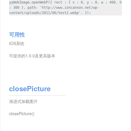
yyWebImage.openWebP({ rect : { x : 0, y : 0, w : 400, h
: 300 }, path: 'http://www.ioncannon.net/wp-
content/uploads/2011/06/test2.webp', });
可用性
IOS系统
可提供的1.0.0及更高版本
closePicture
渐进式加载图片
closePicture()