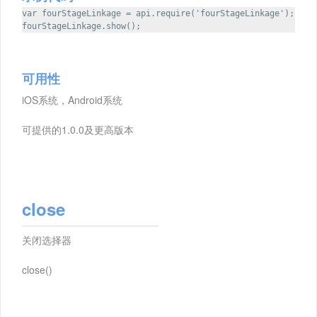
var fourStageLinkage = api.require('fourStageLinkage');
fourStageLinkage.show();
可用性
iOS系统，Android系统
可提供的1.0.0及更高版本
close
关闭选择器
close()