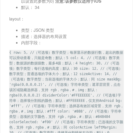
以设置此参数为0)
注意:该参数仅适用于iOS
默认： 34
layout：
类型：JSON 类型
描述：选择器的布局设置
内部字段：
{ row: 5, //（可选项）数字类型；每屏显示的数据行数，超出的数据
可以滑动查看，只能是奇数；默认：5 col: 4, //（可选项）数字类
型；数据源的数据级数，最多4级；默认：4 height: 30, //（可选
项）数字类型；每行选项的高度；默认：30 size: 12, //（可选项）
数字类型；普通选项的字体大小；默认：12 sizeActive: 14, //
（可选项）数字类型；当前选项的字体大小；默认：同 size maskBg:
'rgba(0,0,0,0.2)', //（可选项）字符串类型；遮罩层背景，点击
该区域隐藏选择器，支持 rgb，rgba，#，img；默认：
rgba(0,0,0,0.2) dividerColor:'#FFEEEEEE', // (可选项)字
符串；选择项分割线的颜色；默认：#FFEEEEEE，仅支持Android bg:
'#fff', //（可选项）字符串类型；选择器有效区域背景，支持 rgb，
rgba，#，img；默认：#fff color: '#888', //（可选项）字符串
类型；选项的文字颜色，支持 rgb，rgba，#；默认：#848484
colorSelected: '#f00' //（可选项）字符串类型；已选项的文字颜
色，支持 rgb，rgba，#；默认：同 colorActive leftMargin:
10, //（可选项）数字类型；选择器分割线的左边距；默认：0