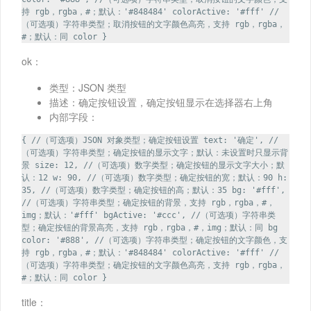
持 rgb，rgba，#；默认：'#848484' colorActive: '#fff' //
（可选项）字符串类型；取消按钮的文字颜色高亮，支持 rgb，rgba，
#；默认：同 color }
ok：
类型：JSON 类型
描述：确定按钮设置，确定按钮显示在选择器右上角
内部字段：
{ //（可选项）JSON 对象类型；确定按钮设置 text: '确定', //
（可选项）字符串类型；确定按钮的显示文字；默认：未设置时只显示背
景 size: 12, //（可选项）数字类型；确定按钮的显示文字大小；默
认：12 w: 90, //（可选项）数字类型；确定按钮的宽；默认：90 h:
35, //（可选项）数字类型；确定按钮的高；默认：35 bg: '#fff',
//（可选项）字符串类型；确定按钮的背景，支持 rgb，rgba，#，
img；默认：'#fff' bgActive: '#ccc', //（可选项）字符串类
型；确定按钮的背景高亮，支持 rgb，rgba，#，img；默认：同 bg
color: '#888', //（可选项）字符串类型；确定按钮的文字颜色，支
持 rgb，rgba，#；默认：'#848484' colorActive: '#fff' //
（可选项）字符串类型；确定按钮的文字颜色高亮，支持 rgb，rgba，
#；默认：同 color }
title：