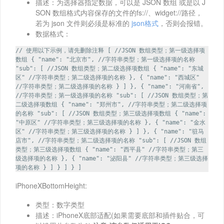
描述：为选择器指定数据，可以是 JSON 数组 或是以 J
SON 数组格式内容保存的文件的fs://、widget://路径，
若为 json 文件则必须是标准的
json格式
，否则会报错。
数据格式：
// 使用以下示例，请先删除注释 [ //JSON 数组类型；第一级选择项
数组 { "name": "北京市", //字符串类型；第一级选择项的名称
"sub": [ //JSON 数组类型；第二级选择项数组 { "name": "东城
区" //字符串类型；第二级选择项的名称 }, { "name": "西城区"
//字符串类型；第二级选择项的名称 } ] }, { "name": "河南省",
//字符串类型；第一级选择项的名称 "sub": [ //JSON 数组类型；第
二级选择项数组 { "name": "郑州市", //字符串类型；第二级选择项
的名称 "sub": [ //JSON 数组类型；第三级选择项数组 { "name":
"中原区" //字符串类型；第三级选择项的名称 }, { "name": "金水
区" //字符串类型；第三级选择项的名称 } ] }, { "name": "驻马
店市", //字符串类型；第二级选择项的名称 "sub": [ //JSON 数组
类型；第三级选择项数组 { "name": "西平县" //字符串类型；第三
级选择项的名称 }, { "name": "泌阳县" //字符串类型；第三级选择
项的名称 } ] } ] } ]
iPhoneXBottomHeight:
类型：数字类型
描述：iPhoneX底部适配(如果需要底部和插件贴合，可