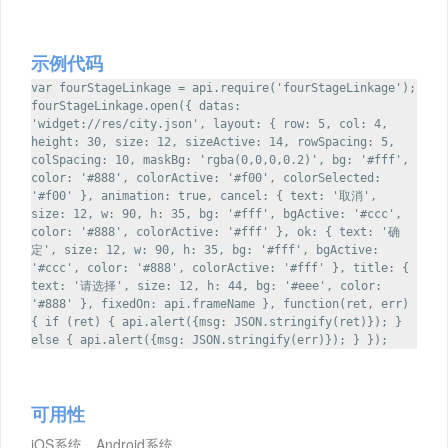
示例代码
var fourStageLinkage = api.require('fourStageLinkage');
fourStageLinkage.open({ datas:
'widget://res/city.json', layout: { row: 5, col: 4,
height: 30, size: 12, sizeActive: 14, rowSpacing: 5,
colSpacing: 10, maskBg: 'rgba(0,0,0,0.2)', bg: '#fff',
color: '#888', colorActive: '#f00', colorSelected:
'#f00' }, animation: true, cancel: { text: '取消',
size: 12, w: 90, h: 35, bg: '#fff', bgActive: '#ccc',
color: '#888', colorActive: '#fff' }, ok: { text: '确
定', size: 12, w: 90, h: 35, bg: '#fff', bgActive:
'#ccc', color: '#888', colorActive: '#fff' }, title: {
text: '请选择', size: 12, h: 44, bg: '#eee', color:
'#888' }, fixedOn: api.frameName }, function(ret, err)
{ if (ret) { api.alert({msg: JSON.stringify(ret)}); }
else { api.alert({msg: JSON.stringify(err)}); } });
可用性
iOS系统，Android系统