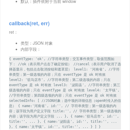
默认：插件依附于当前 window
callback(ret, err)
ret：
类型：JSON 对象
内部字段：
{ eventType: 'ok', //字符串类型；交互事件类型，取值范围如
下： //ok（表示用户点击了确定按钮） //cancel（表示用户取消了选
择器显示，包括点击取消按钮和遮罩层） level1: '河南省', //字符
串类型；第一级选项的内容；只在 eventType 是 ok 时有效
level2: '驻马店市', //字符串类型；第二级选项的内容；只在
eventType 是 ok 时有效 level3: '泌阳县', //字符串类型；第三
级选项的内容；只在 eventType 是 ok 时有效 level4: '太平镇',
//字符串类型；第四级选项的内容；只在 eventType 是 ok 时有效
selectedInfo: [ //JSON对象；选中项的详细信息（open时传入的信
息） { name:'河南省', id:'', // 字符串类型；第一级选项的内
容；该字段为用户定义字段 title:'', // 字符串类型；第一级选项的
内容；该字段为用户定义字段 ... }, { name:'驻马店市', id:'',
title:'', ... }, { name:'泌阳县', id:'', title:'', ...
}, { name:'太平镇', id:'', title:'', ... } ] }