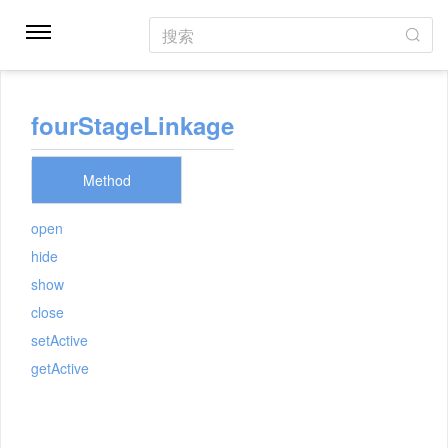
搜索
fourStageLinkage
Method
open
hide
show
close
setActive
getActive