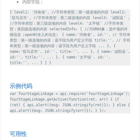
内部字段：
{ level1: '河南省', //字符串类型；第一级选项的内容 level2:
'驻马店市', //字符串类型；第二级选项的内容 level3: '泌阳县' ,
//字符串类型；第三级选项的内容 level4: '太平镇' //字符串类
型；第四级选项的内容 selectedInfo: [ //JSON对象；选中项的详
细信息（open时传入的信息） { name:'河南省', id:'', // 字符串
类型；第一级选项的内容；该字段为用户定义字段 title:'', // 字符
串类型；第一级选项的内容；该字段为用户定义字段 ... }, {
name:'驻马店市', id:'', title:'', ... }, { name:'泌阳县',
id:'', title:'', ... }, { name:'太平镇', id:'',
title:'', ... } ] }
示例代码
var fourStageLinkage = api.require('fourStageLinkage');
fourStageLinkage.getActive(function(ret, err) { if
(ret) { api.alert({msg: JSON.stringify(ret)}); } else {
api.alert({msg: JSON.stringify(err)}); } });
可用性