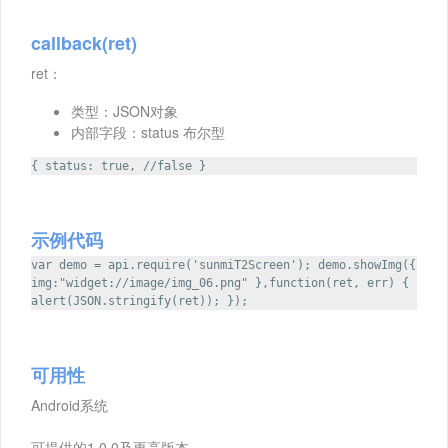
callback(ret)
ret：
类型：JSON对象
内部字段：status 布尔型
{ status: true, //false }
示例代码
var demo = api.require('sunmiT2Screen'); demo.showImg({
img:"widget://image/img_06.png" },function(ret, err) {
alert(JSON.stringify(ret)); });
可用性
Android系统
可提供的1.0.0及更高版本