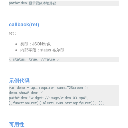
pathVideo:显示视频本地路径
callback(ret)
ret：
类型：JSON对象
内部字段：status 布尔型
{ status: true, //false }
示例代码
var demo = api.require('sunmiT2Screen');
demo.showVideo( {
pathVideo:"widget://image/video_03.mp4",
},function(ret){ alert(JSON.stringify(ret)); });
可用性