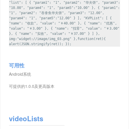
"list": [ { "param1": "1", "param2": "华夫饼", "param3":
"10.00", "param4": "1", "param5":"10.00" }, { "param1":
"1", "param2": "吞拿鱼华夫饼", "param3": "12.00",
"param4": "1", "param5":"12.00" } ], "KVPList": [ {
"name": "收款", "value": "￥40.00" }, { "name": "优惠",
"value": "￥3.00" }, { "name": "找零", "value": "￥3.00"
}, { "name": "实收", "value": "￥37.00" } ] },
img:"widget://image/img_03.png" },function(ret){
alert(JSON.stringify(ret)); });
可用性
Android系统
可提供的1.0.0及更高版本
videoLists