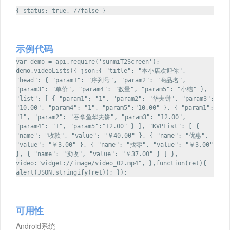
{ status: true, //false }
示例代码
var demo = api.require('sunmiT2Screen');
demo.videoLists({ json:{ "title": "本小店欢迎你",
"head": { "param1": "序列号", "param2": "商品名",
"param3": "单价", "param4": "数量", "param5": "小结" },
"list": [ { "param1": "1", "param2": "华夫饼", "param3":
"10.00", "param4": "1", "param5":"10.00" }, { "param1":
"1", "param2": "吞拿鱼华夫饼", "param3": "12.00",
"param4": "1", "param5":"12.00" } ], "KVPList": [ {
"name": "收款", "value": "￥40.00" }, { "name": "优惠",
"value": "￥3.00" }, { "name": "找零", "value": "￥3.00"
}, { "name": "实收", "value": "￥37.00" } ] },
video:"widget://image/video_02.mp4", },function(ret){
alert(JSON.stringify(ret)); });
可用性
Android系统