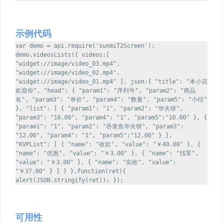
示例代码
var demo = api.require('sunmiT2Screen');
demo.videosLists({ videos:[
"widget://image/video_03.mp4",
"widget://image/video_02.mp4",
"widget://image/video_01.mp4" ], json:{ "title": "本小店
欢迎你", "head": { "param1": "序列号", "param2": "商品
名", "param3": "单价", "param4": "数量", "param5": "小结"
}, "list": [ { "param1": "1", "param2": "华夫饼",
"param3": "10.00", "param4": "1", "param5":"10.00" }, {
"param1": "1", "param2": "吞拿鱼华夫饼", "param3":
"12.00", "param4": "1", "param5":"12.00" } ],
"KVPList": [ { "name": "收款", "value": "￥40.00" }, {
"name": "优惠", "value": "￥3.00" }, { "name": "找零",
"value": "￥3.00" }, { "name": "实收", "value":
"￥37.00" } ] } },function(ret){
alert(JSON.stringify(ret)); });
可用性