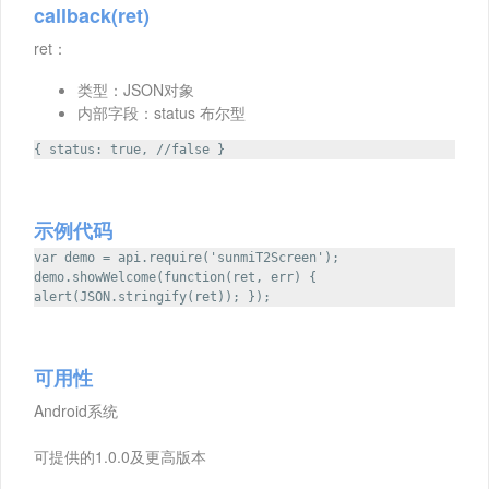
callback(ret)
ret：
类型：JSON对象
内部字段：status 布尔型
{ status: true, //false }
示例代码
var demo = api.require('sunmiT2Screen');
demo.showWelcome(function(ret, err) {
alert(JSON.stringify(ret)); });
可用性
Android系统
可提供的1.0.0及更高版本