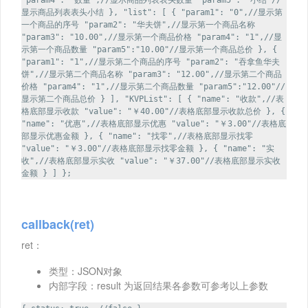
"param4": "数量",//显示商品列表表头数量 "param5": "小结"//
显示商品列表表头小结 }, "list": [ { "param1": "0",//显示第
一个商品的序号 "param2": "华夫饼",//显示第一个商品名称
"param3": "10.00",//显示第一个商品价格 "param4": "1",//显
示第一个商品数量 "param5":"10.00"//显示第一个商品总价 }, {
"param1": "1",//显示第二个商品的序号 "param2": "吞拿鱼华夫
饼",//显示第二个商品名称 "param3": "12.00",//显示第二个商品
价格 "param4": "1",//显示第二个商品数量 "param5":"12.00"//
显示第二个商品总价 } ], "KVPList": [ { "name": "收款",//表
格底部显示收款 "value": "￥40.00"//表格底部显示收款总价 }, {
"name": "优惠",//表格底部显示优惠 "value": "￥3.00"//表格底
部显示优惠金额 }, { "name": "找零",//表格底部显示找零
"value": "￥3.00"//表格底部显示找零金额 }, { "name": "实
收",//表格底部显示实收 "value": "￥37.00"//表格底部显示实收
金额 } ] };
callback(ret)
ret：
类型：JSON对象
内部字段：result 为返回结果各参数可参考以上参数