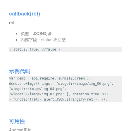
callback(ret)
ret：
类型：JSON对象
内部字段：status 布尔型
{ status: true, //false }
示例代码
var demo = api.require('sunmiT2Screen');
demo.showImgs({ imgs:[ "widget://image/img_06.png",
"widget://image/img_04.png",
"widget://image/img_02.png" ], rotation_time:3000
},function(ret){ alert(JSON.stringify(ret)); });
可用性
Android系统