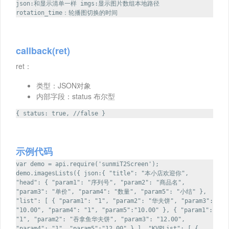
json:和显示清单一样 imgs:显示图片数组本地路径
rotation_time：轮播图切换的时间
callback(ret)
ret：
类型：JSON对象
内部字段：status 布尔型
{ status: true, //false }
示例代码
var demo = api.require('sunmiT2Screen');
demo.imagesLists({ json:{ "title": "本小店欢迎你",
"head": { "param1": "序列号", "param2": "商品名",
"param3": "单价", "param4": "数量", "param5": "小结" },
"list": [ { "param1": "1", "param2": "华夫饼", "param3":
"10.00", "param4": "1", "param5":"10.00" }, { "param1":
"1", "param2": "吞拿鱼华夫饼", "param3": "12.00",
"param4": "1", "param5":"12.00" } ], "KVPList": [ {