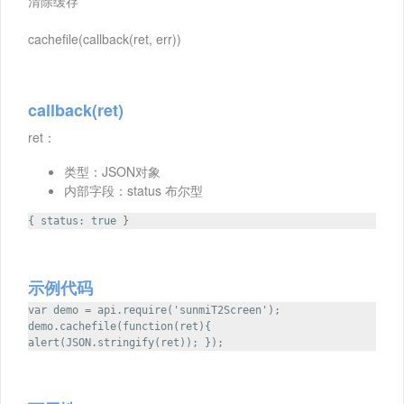
清除缓存
cachefile(callback(ret, err))
callback(ret)
ret：
类型：JSON对象
内部字段：status 布尔型
{ status: true }
示例代码
var demo = api.require('sunmiT2Screen');
demo.cachefile(function(ret){
alert(JSON.stringify(ret)); });