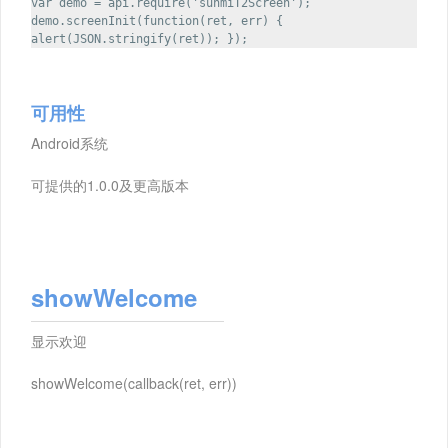
var demo = api.require('sunmiT2Screen');
demo.screenInit(function(ret, err) {
alert(JSON.stringify(ret)); });
可用性
Android系统
可提供的1.0.0及更高版本
showWelcome
显示欢迎
showWelcome(callback(ret, err))