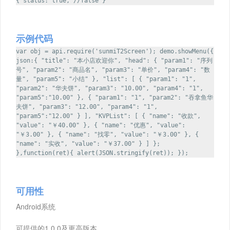
{ status: true, //false }
示例代码
var obj = api.require('sunmiT2Screen'); demo.showMenu({
json:{ "title": "本小店欢迎你", "head": { "param1": "序列
号", "param2": "商品名", "param3": "单价", "param4": "数
量", "param5": "小结" }, "list": [ { "param1": "1",
"param2": "华夫饼", "param3": "10.00", "param4": "1",
"param5":"10.00" }, { "param1": "1", "param2": "吞拿鱼华
夫饼", "param3": "12.00", "param4": "1",
"param5":"12.00" } ], "KVPList": [ { "name": "收款",
"value": "￥40.00" }, { "name": "优惠", "value":
"￥3.00" }, { "name": "找零", "value": "￥3.00" }, {
"name": "实收", "value": "￥37.00" } ] };
},function(ret){ alert(JSON.stringify(ret)); });
可用性
Android系统
可提供的1.0.0及更高版本