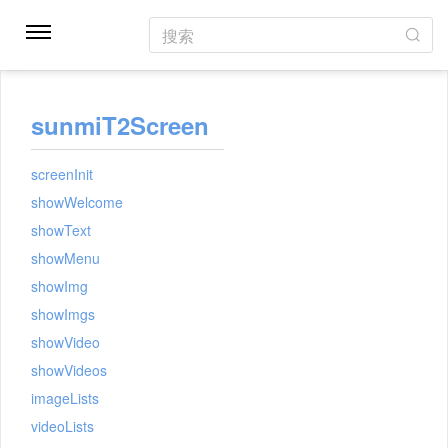
搜索
sunmiT2Screen
screenInit
showWelcome
showText
showMenu
showImg
showImgs
showVideo
showVideos
imageLists
videoLists