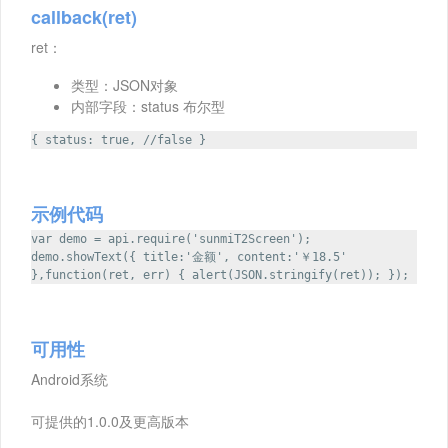
callback(ret)
ret：
类型：JSON对象
内部字段：status 布尔型
{ status: true, //false }
示例代码
var demo = api.require('sunmiT2Screen');
demo.showText({ title:'金额', content:'￥18.5'
},function(ret, err) { alert(JSON.stringify(ret)); });
可用性
Android系统
可提供的1.0.0及更高版本