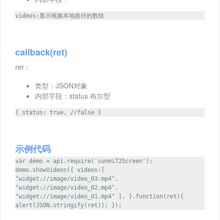
videos:显示视频本地路径的数组
callback(ret)
ret：
类型：JSON对象
内部字段：status 布尔型
{ status: true, //false }
示例代码
var demo = api.require('sunmiT2Screen');
demo.showVideos({ videos:[
"widget://image/video_03.mp4",
"widget://image/video_02.mp4",
"widget://image/video_01.mp4" ], },function(ret){
alert(JSON.stringify(ret)); });