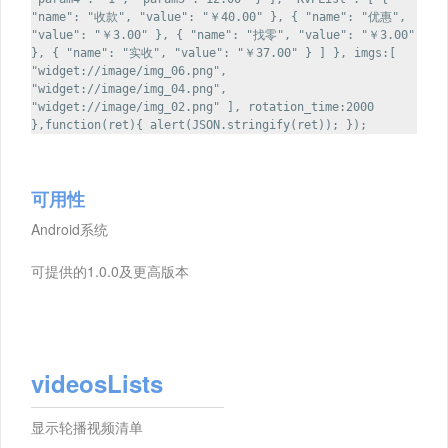
"name": "收款", "value": "￥40.00" }, { "name": "优惠",
"value": "￥3.00" }, { "name": "找零", "value": "￥3.00"
}, { "name": "实收", "value": "￥37.00" } ] }, imgs:[
"widget://image/img_06.png",
"widget://image/img_04.png",
"widget://image/img_02.png" ], rotation_time:2000
},function(ret){ alert(JSON.stringify(ret)); });
可用性
Android系统
可提供的1.0.0及更高版本
videosLists
显示轮播视频清单