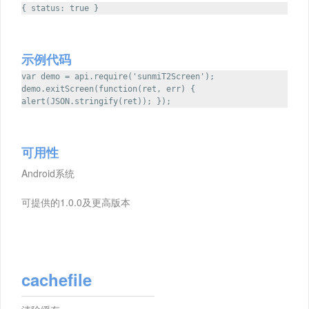
{ status: true }
示例代码
var demo = api.require('sunmiT2Screen');
demo.exitScreen(function(ret, err) {
alert(JSON.stringify(ret)); });
可用性
Android系统
可提供的1.0.0及更高版本
cachefile