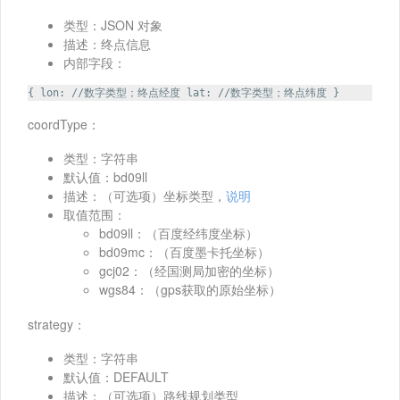
类型：JSON 对象
描述：终点信息
内部字段：
{ lon: //数字类型；终点经度 lat: //数字类型；终点纬度 }
coordType：
类型：字符串
默认值：bd09ll
描述：（可选项）坐标类型，
说明
取值范围：
bd09ll：（百度经纬度坐标）
bd09mc：（百度墨卡托坐标）
gcj02：（经国测局加密的坐标）
wgs84：（gps获取的原始坐标）
strategy：
类型：字符串
默认值：DEFAULT
描述：（可选项）路线规划类型