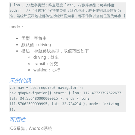
{ lon:, //数字类型；终点经度 lat:, //数字类型；终点纬度
addr:'' //（可选项）字符串类型；终点地址，若不传则以经纬度为
准，若经纬度和地址都传也以经纬度为准，都不传则以当前位置为终点 }
mode：
类型：字符串
默认值：driving
描述：导航路线类型，取值范围如下：
driving：驾车
transit：公交
walking：步行
示例代码
var nav = api.require('navigator');
nav.gMapNavigation({ start: { lon: 112.47723797622677,
lat: 34.556480000000015 }, end: { lon:
111.57062599999995, lat: 33.784214 }, mode: 'driving'
});
可用性
iOS系统，Android系统