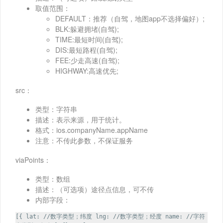
取值范围：
DEFAULT：推荐（自驾，地图app不选择偏好）;
BLK:躲避拥堵(自驾);
TIME:最短时间(自驾);
DIS:最短路程(自驾);
FEE:少走高速(自驾);
HIGHWAY:高速优先;
src：
类型：字符串
描述：表示来源，用于统计。
格式：ios.companyName.appName
注意：不传此参数，不保证服务
viaPoints：
类型：数组
描述：（可选项）途径点信息，可不传
内部字段：
[{ lat: //数字类型；纬度 lng: //数字类型；经度 name: //字符