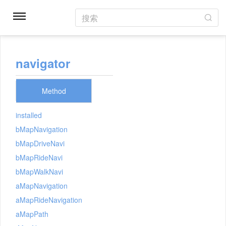
搜索
navigator
Method
installed
bMapNavigation
bMapDriveNavi
bMapRideNavi
bMapWalkNavi
aMapNavigation
aMapRideNavigation
aMapPath