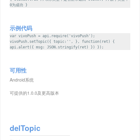
0为成功 }
示例代码
var vivoPush = api.require('vivoPush');
vivoPush.setTopic({ topic:'', }, function(ret) {
api.alert({ msg: JSON.stringify(ret) }) });
可用性
Android系统
可提供的1.0.0及更高版本
delTopic