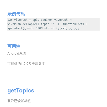
示例代码
var vivoPush = api.require('vivoPush');
vivoPush.delTopic({ topic:'', }, function(ret) {
api.alert({ msg: JSON.stringify(ret) }) });
可用性
Android系统
可提供的1.0.0及更高版本
getTopics
获取已设置标签