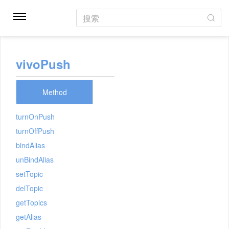
搜索
vivoPush
Method
turnOnPush
turnOffPush
bindAlias
unBindAlias
setTopic
delTopic
getTopics
getAlias