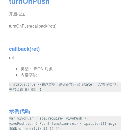
turnOnPush
开启推送
turnOnPush(callback(ret))
callback(ret)
ret：
类型：JSON 对象
内部字段：
{ status:true //布尔类型；是否正常开启 state:, //数字类型；
开启状态 0为成功 }
示例代码
var vivoPush = api.require('vivoPush');
vivoPush.turnOnPush( function(ret) { api.alert({ msg:
JSON.stringify(ret) }) });