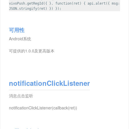
vivoPush.getRegId({ }, function(ret) { api.alert({ msg:
JSON.stringify(ret) }) });
可用性
Android系统
可提供的1.0.0及更高版本
notificationClickListener
消息点击监听
notificationClickListener(callback(ret))