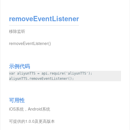
removeEventListener
移除监听
removeEventListener()
示例代码
var aliyunTTS = api.require('aliyunTTS');
aliyunTTS.removeEventListener();
可用性
iOS系统，Android系统
可提供的1.0.0及更高版本