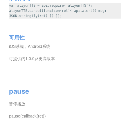
var aliyunTTS = api.require('aliyunTTS');
aliyunTTS.cancel(function(ret){ api.alert({ msg:
JSON.stringify(ret) }) });
可用性
iOS系统，Android系统
可提供的1.0.0及更高版本
pause
暂停播放
pause(callback(ret))