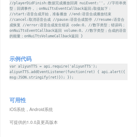
//playerDidFinish:数据完成播放回调 nuiEvent:'', //字符串类
型；回调事件，；onNuiTtsEventCallback返回;取值如下：
//start:语音合成开始，准备播放 //end:语音合成播放结束
//cancel:取消语音合成 //pause:语音合成暂停 //resume:语音合
成恢复 //error:语音合成发生错误 code:0, //数字类型；错误码；
onNuiTtsEventCallback返回 volume:0, //数字类型；合成的语音
的能量；onNuiTtsVolumeCallback返回 }
示例代码
var aliyunTTS = api.require('aliyunTTS');
aliyunTTS.addEventListener(function(ret) { api.alert({
msg:JSON.stringify(ret)}); });
可用性
iOS系统，Android系统
可提供的1.0.0及更高版本