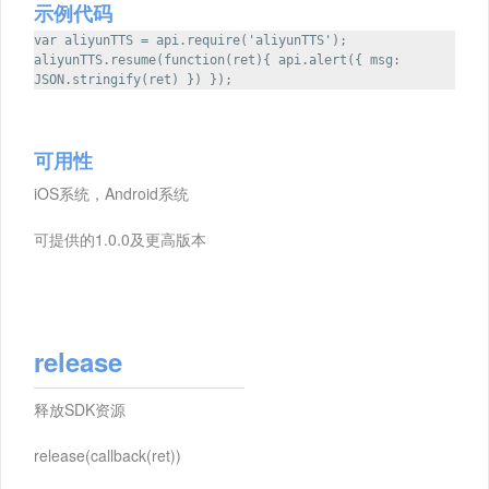
示例代码
var aliyunTTS = api.require('aliyunTTS');
aliyunTTS.resume(function(ret){ api.alert({ msg:
JSON.stringify(ret) }) });
可用性
iOS系统，Android系统
可提供的1.0.0及更高版本
release
释放SDK资源
release(callback(ret))