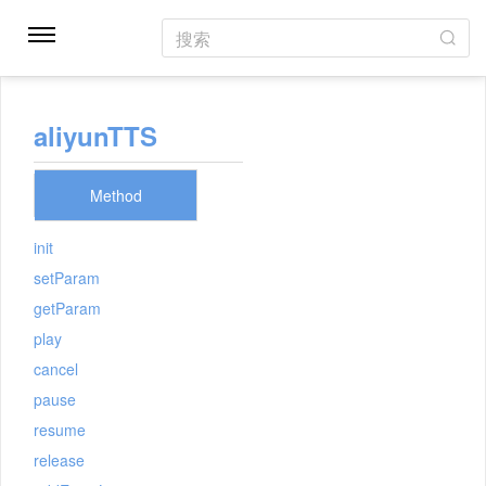
搜索
aliyunTTS
Method
init
setParam
getParam
play
cancel
pause
resume
release