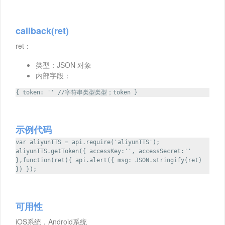
callback(ret)
ret：
类型：JSON 对象
内部字段：
{ token: '' //字符串类型类型；token }
示例代码
var aliyunTTS = api.require('aliyunTTS');
aliyunTTS.getToken({ accessKey:'', accessSecret:''
},function(ret){ api.alert({ msg: JSON.stringify(ret)
}) });
可用性
iOS系统，Android系统