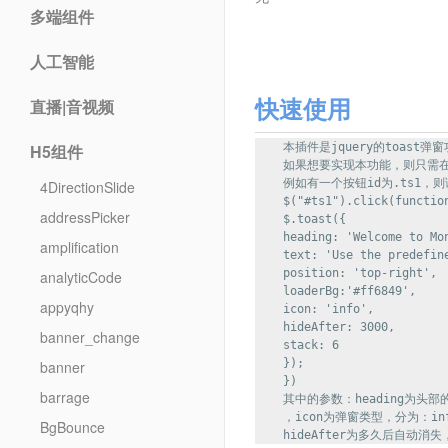
多端组件
人工智能
快速使用
直播|音视频
H5组件
    本插件是jquery的toast弹窗
    如果想要实现本功能，则只需在
    例如有一个按钮id为.ts1，
4DirectionSlide
    $("#ts1").click(function
addressPicker
    $.toast({

    heading: 'Welcome to Mon
amplification
    text: 'Use the predefin
    position: 'top-right',

analyticCode
    loaderBg:'#ff6849',

appyqhy
    icon: 'info',

    hideAfter: 3000, 

banner_change
    stack: 6

    });

banner
    })

barrage
    其中的参数：heading为头部
    ，icon为弹窗类型，分为：inf
BgBounce