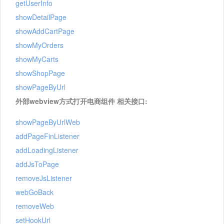
getUserInfo
showDetailPage
showAddCartPage
showMyOrders
showMyCarts
showShopPage
showPageByUrl
外部webview方式打开电商组件 相关接口:
showPageByUrlWeb
addPageFinListener
addLoadingListener
addJsToPage
removeJsListener
webGoBack
removeWeb
setHookUrl