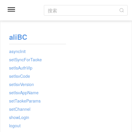
搜索
aliBC
asyncInit
setSyncForTaoke
setIsAuthVip
setIsvCode
setIsvVersion
setIsvAppName
setTaokeParams
setChannel
showLogin
logout