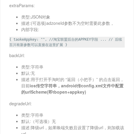
extraParams:
类型:JSON对象
描述:(可选项)adzoneId参数不为空时需要此参数，
内部字段:
{ taokeAppkey: "", //淘宝联盟后台的APPKEY字段 ... // 后续
百川有新参数可以直接在这里扩展 }
backUrl:
类型:字符串
默认:无
描述:用于打开手淘时的 “返回（小把手）” 的点击返回，
目前
ios传空字符串，android传config.xml文件中配置
的urlScheme(即tbopen+appkey)
degradeUrl:
类型:字符串
默认:（可选项）无
描述:降级url，如果唤端失败且设置了降级url，则加载该
url