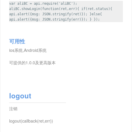
var aliBC = api.require('aliBC');
aliBC.showLogin(function(ret,err){ if(ret.status){
api.alert({msg: JSON.stringify(ret)}); }else{
api.alert({msg: JSON.stringify(err)}); } });
可用性
ios系统,Android系统
可提供的1.0.0及更高版本
logout
注销
logout(callback(ret,err))