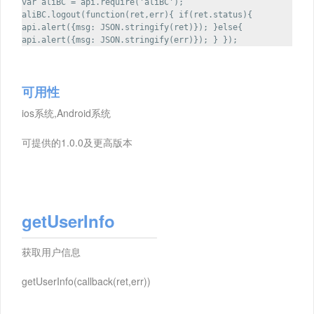
var aliBC = api.require('aliBC');
aliBC.logout(function(ret,err){ if(ret.status){
api.alert({msg: JSON.stringify(ret)}); }else{
api.alert({msg: JSON.stringify(err)}); } });
可用性
ios系统,Android系统
可提供的1.0.0及更高版本
getUserInfo
获取用户信息
getUserInfo(callback(ret,err))