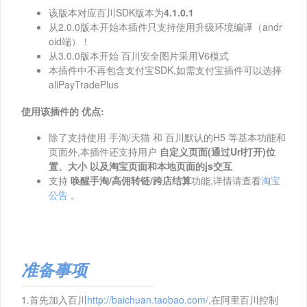
该版本对应百川SDK版本为
4.1.0.1
从2.0.0版本开始本插件只支持使用升级环境编译（andr
oid端）！
从3.0.0版本开始 百川安全图片采用V6模式
本插件中不再包含支付宝SDK,如需支付宝插件可以选择
aliPayTradePlus
使用该插件的 优点:
除了支持使用 手淘/天猫 和 百川默认的H5 等基本功能和
页面外,本插件还支持用户
自定义页面(通过Url打开)位
置、大小 以及淘宝页面和本地页面的js交互
支持
唤醒手淘/高佣转链/跨店结算
功能,详情请查看
淘宝
公告
。
准备事项
1.首先加入百川
http://baichuan.taobao.com/
,在阿里百川控制