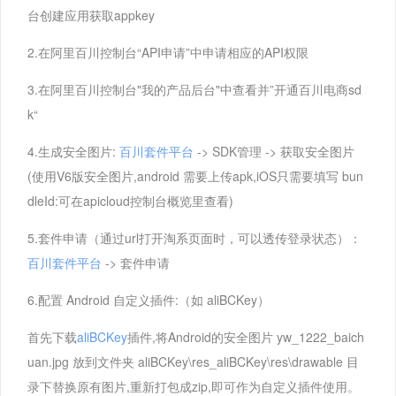
台创建应用获取appkey
2.在阿里百川控制台“API申请”中申请相应的API权限
3.在阿里百川控制台"我的产品后台"中查看并”开通百川电商sd
k“
4.生成安全图片:
百川套件平台
-> SDK管理 -> 获取安全图片
(使用V6版安全图片,android 需要上传apk,iOS只需要填写 bun
dleId:可在apicloud控制台概览里查看)
5.套件申请（通过url打开淘系页面时，可以透传登录状态）：
百川套件平台
-> 套件申请
6.配置 Android 自定义插件:（如 aliBCKey）
首先下载
aliBCKey
插件,将Android的安全图片 yw_1222_baich
uan.jpg 放到文件夹 aliBCKey\res_aliBCKey\res\drawable 目
录下替换原有图片,重新打包成zip,即可作为自定义插件使用。