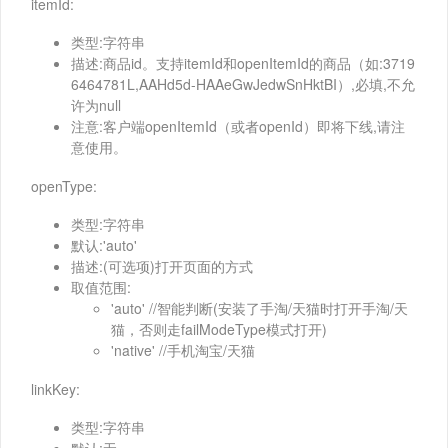
itemId:
类型:字符串
描述:商品id。支持itemId和openItemId的商品（如:3719
6464781L,AAHd5d-HAAeGwJedwSnHktBI）,必填,不允
许为null
注意:客户端openItemId（或者openId）即将下线,请注
意使用。
openType:
类型:字符串
默认:'auto'
描述:(可选项)打开页面的方式
取值范围:
'auto' //智能判断(安装了手淘/天猫时打开手淘/天
猫，否则走failModeType模式打开)
'native' //手机淘宝/天猫
linkKey:
类型:字符串