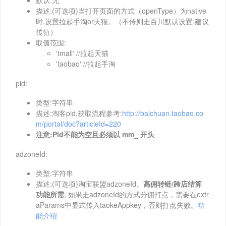
默认:无
描述:(可选项)当打开页面的方式（openType）为native
时,设置拉起手淘or天猫。（不传则走百川默认设置,建议
传值）
取值范围:
'tmall' //拉起天猫
'taobao' //拉起手淘
pid:
类型:字符串
描述:淘客pid,获取流程参考:
http://baichuan.taobao.co
m/portal/doc?articleId=220
注意:Pid不能为空且必须以 mm_ 开头
adzoneId:
类型:字符串
描述:(可选项)淘宝联盟adzoneId。
高佣转链/跨店结算
功能所需
, 如果走adzoneId的方式分佣打点，需要在extr
aParams中显式传入taokeAppkey，否则打点失败。
功
能介绍