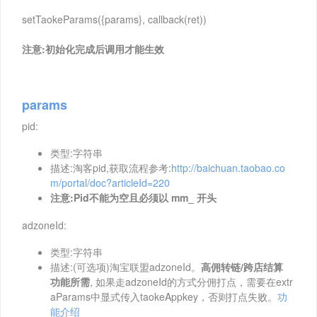
setTaokeParams({params}, callback(ret))
注意:初始化完成后调用才能生效
params
pid:
类型:字符串
描述:淘客pid,获取流程参考:
http://baichuan.taobao.co
m/portal/doc?articleId=220
注意:Pid不能为空且必须以 mm_ 开头
adzoneId:
类型:字符串
描述:(可选项)淘宝联盟adzoneId。
高佣转链/跨店结算
功能所需
, 如果走adzoneId的方式分佣打点，需要在extr
aParams中显式传入taokeAppkey，否则打点失败。
功
能介绍