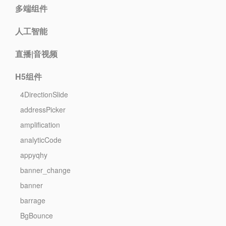
多端组件
人工智能
直播|音视频
H5组件
4DirectionSlide
addressPicker
amplification
analyticCode
appyqhy
banner_change
banner
barrage
BgBounce