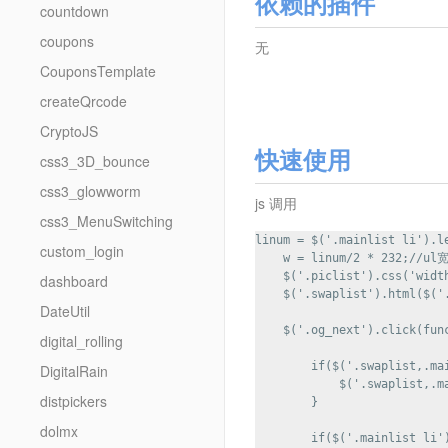
依赖的插件
countdown
coupons
无
CouponsTemplate
createQrcode
CryptoJS
快速使用
css3_3D_bounce
css3_glowworm
js 调用
css3_MenuSwitching
linum = $('.mainlist li').
custom_login
    w = linum/2 * 232;//ul宽
    $('.piclist').css('widt
dashboard
    $('.swaplist').html($(
DateUtil
    $('.og_next').click(func
digital_rolling
        if($('.swaplist,.mai
DigitalRain
            $('.swaplist,.ma
distpickers
        }

dolmx
        if($('.mainlist li