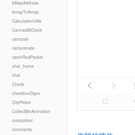
bMapAddress
bmapToAmap
CalculationUtils
CanvasBitClock
carousel
cartanimate
catchRedPacket
chat_frame
chat
Check
checkboxDgex
CityPicker
CollectBtnAnimation
colorpicker
comments