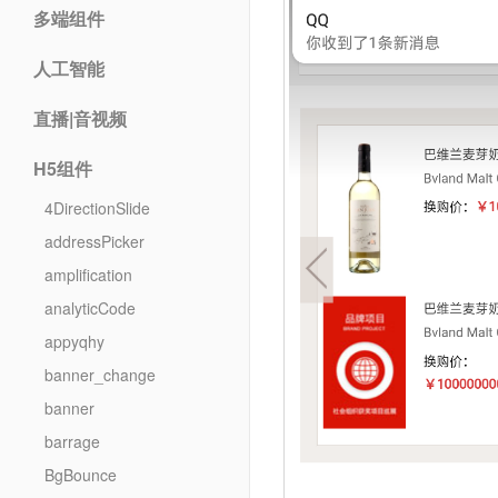
多端组件
人工智能
直播|音视频
H5组件
4DirectionSlide
addressPicker
amplification
analyticCode
appyqhy
banner_change
banner
barrage
BgBounce