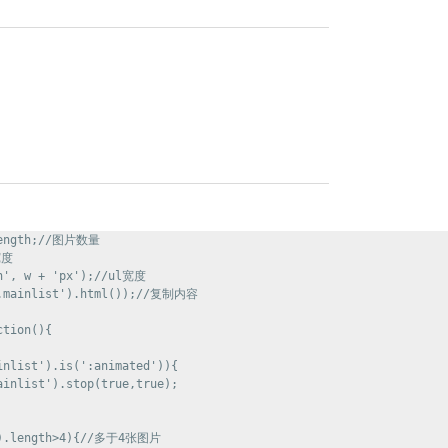
length;//图片数量

度

h', w + 'px');//ul宽度

'.mainlist').html());//复制内容

tion(){

nlist').is(':animated')){

inlist').stop(true,true);

').length>4){//多于4张图片
