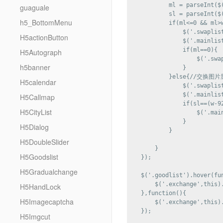
            ml = parseInt(
guaguale
            sl = parseInt(
h5_BottomMenu
            if(ml<=0 && m
                $('.swaplist
H5actionButton
                $('.mainlist'
                if(ml==0){

H5Autograph
                    $('.swa
h5banner
                }

            }else{//交换图片
H5calendar
                $('.swaplis
                $('.mainlis
H5Callmap
                if(sl==(
H5CityList
                    $('.ma
                }

H5Dialog
            }

H5DoubleSlider
        }

H5Goodslist
    });

H5Gradualchange
    $('.goodlist').hover(fun
        $('.exchange',this).
H5HandLock
    },function(){

H5Imagecaptcha
        $('.exchange',this).
    }); 

H5Imgcut