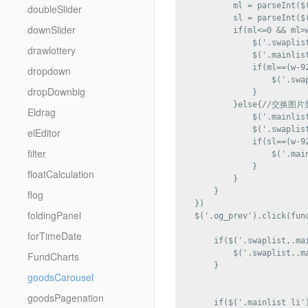
            ml = parseInt(
doubleSlider
            sl = parseInt(
downSlider
            if(ml<=0 && m
                $('.swap
drawlottery
                $('.mainlis
                if(ml==(
dropdown
                    $('.sw
dropDownbig
                }

            }else{//交换图片
Eldrag
                $('.main
                $('.swapli
elEditor
                if(sl==(
filter
                    $('.ma
                }

floatCalculation
            }

        }

flog
    })

foldingPanel
    $('.og_prev').click(func
forTimeDate
        if($('.swaplist,.mai
            $('.swaplist,.ma
FundCharts
        }

goodsCarousel
goodsPagenation
        if($('.mainlist li