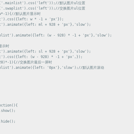
$('.mainlist').css('left'));//默认图片ul位置

$('.swaplist').css('left'));//交换图片ul位置

l>w*-1){//默认图片显示时

').css({left: w * -1 + 'px'});

).animate({left: ml + 928 + 'px'},'slow');				

plist').animate({left: (w - 928) * -1 + 'px'},'slow');

显示时

t').animate({left: sl + 928 + 'px'},'slow');

t').css({left: (w - 928) * -1 + 'px',});

w-928)*-1){//交换图片最后一屏时

inlist').animate({left: '0px'},'slow');//默认图片滚动

ction(){

show();

hide();
