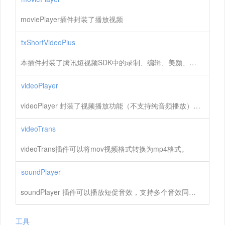
moviePlayer插件封装了播放视频
txShortVideoPlus
本插件封装了腾讯短视频SDK中的录制、编辑、美颜、特效等功能
videoPlayer
videoPlayer 封装了视频播放功能（不支持纯音频播放）。可快进、快退设置播放位置等操作，亦可设置屏幕亮度和系统声音大小。通过监听接口可获取插件上的各种手势操作事件。使用本插件时可把本插件当做一个 frame 添加在 window 或 frame 上。Android 平台上支持的的视频文件格式有：MP4、3gp；iOS 平台上支持的视频文件格式有：MOV，MP4，M4V。
videoTrans
videoTrans插件可以将mov视频格式转换为mp4格式。
soundPlayer
soundPlayer 插件可以播放短促音效，支持多个音效同时播放。
工具