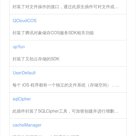
封装了对文件操作的接口，通过此原生插件可对文件或文件夹进行创建、删除、读取、写入等相关操作
QCloudCOS
封装了腾讯对象储存COS服务SDK相关功能
upYun
封装了又拍云存储的SDK
UserDefault
每个 iOS 程序都有一个独立的文件系统（存储空间），而且只能在对应的文件系统中进行操作，此区域被称为沙盒；应用必须待在自己的沙盒里，其他应用不能访问该沙盒；当然该应用也不能访问其它应用的沙盒（某些系统资源除外，如系统相册等，编译之前需申请访问权限）
sqlCipher
此插件封装了SQLCipher工具，可加密创建并进行增删改查等数据库操作。
cacheManager