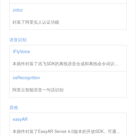
zoloz
封装了阿里实人认证功能
语音识别
IFlyVoice
本插件封装了讯飞SDK的离线语音合成和离线命令词识别功能。
osRecognition
阿里云智能语音一句话识别
其他
easyAR
本插件封装了EasyAR Sense 4.0版本的开放SDK。可通过本插件打开摄像头，摄像头扫描到的画面中出现设定的照片时，该照片的区域即可开始播放相应指定的视频。让静态的照片动起来。可基于此做出令客户惊叹的功能，从而提升用户体验。