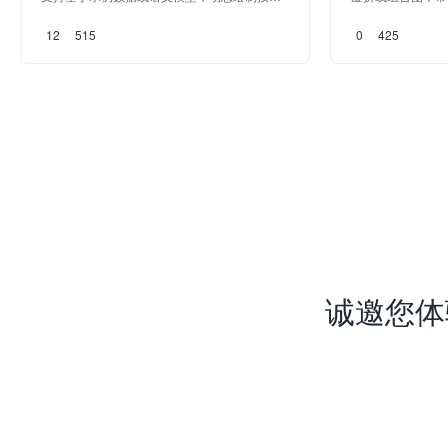
及链接地址。维度拖入URL字段并设置按钮名
12
515
0
425
称为显示字段，指标属性可以拖入任意有效值
即可；
诚邀您体