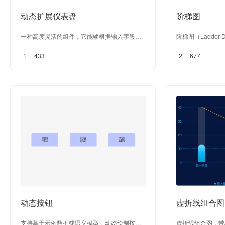
动态扩展仪表盘
阶梯图
一种高度灵活的组件，它能够根据输入字段的
阶梯图（Ladder
数量自动扩展并展示相关指标。该组件具备自
形似瀑布而得名，
1
433
2
677
适应能力，能够无缝集成到各种不同的显示需
这种图表采取绝对
求中
能直观地反映出数
据在不同时期或受
用于表达数个特定
多用于经营分析和
动态按钮
虚折线组合图
支持基于示例数据或语义模型，动态绘制按钮
虚折线组合图，带