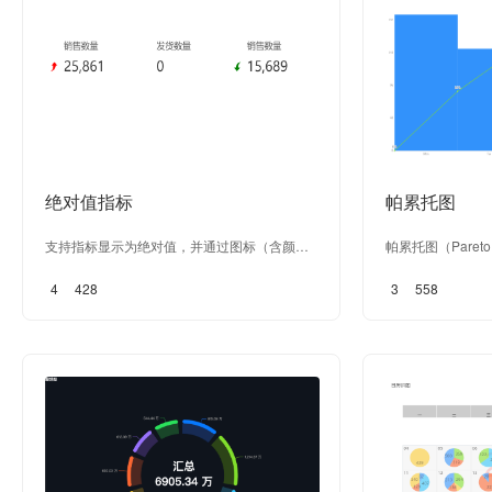
轻松解读数据背后的故事。
绝对值指标
帕累托图
支持指标显示为绝对值，并通过图标（含颜
帕累托图（Paret
色）显示其正负情况，运用带有颜色的图标来
和质量改进项目按
4
428
3
558
清晰标识指标的正负状态，为用户提供一目了
的一种图表。以意大
然的数据呈现。
而命名的。帕累托
按照发生频率大小
多少结果是由已确
成。