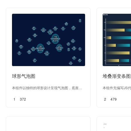
球形气泡图
堆叠渐变条图
本组件以独特的球形设计呈现气泡图，底座则
本组件无编写JS
巧妙地融入了经典的饼图结构。与普通气泡图
即构建。其独特的
1
372
2
479
相比，不仅样式上更加优雅美观，而且功能上
展现出优雅而富有
也更为丰富。它继承了饼图的强大交互性，支
在样式上的出色表
持下钻、链接等多种交互功能，为用户提供了
化，成为展示渐变
更深入、更全面的数据分析体验。无论是探索
论是数据分析还是
数据内在关联还是直观呈现数据分布，球形气
供直观、清晰且引
泡图都能以独特的视角和交互方式，帮助用户