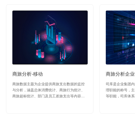
商旅分析-移动
商旅分析企业
商旅数据主题为企业提供商旅支出数据的监控
司库是企业集团内
与分析，涵盖总体消费统计、商旅行为统计、
理职能的称号，主
商旅超标统计、部门及员工差旅支出等内容，
等职能，司库体系
通过数据信息帮助管理者了解差旅现状和成本
理数字化转型的切
浪费情况，规范员工差旅行为，建立科学有效
析是以数智化信息
的管理。
账户、票据管理、
析，以及资金集中
析，助力管理要求
穿透检测。通过司