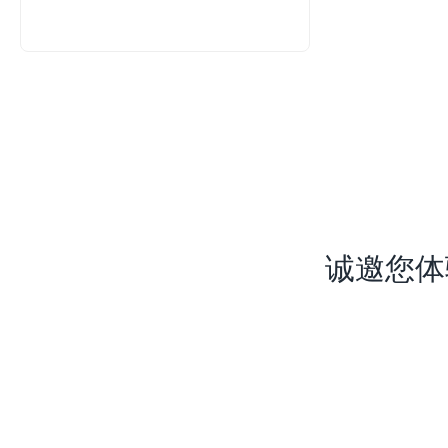
勒MES等
诚邀您体