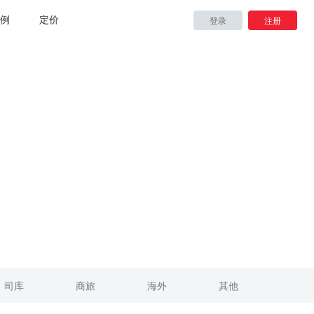
例
定价
登录
注册
司库
商旅
海外
其他